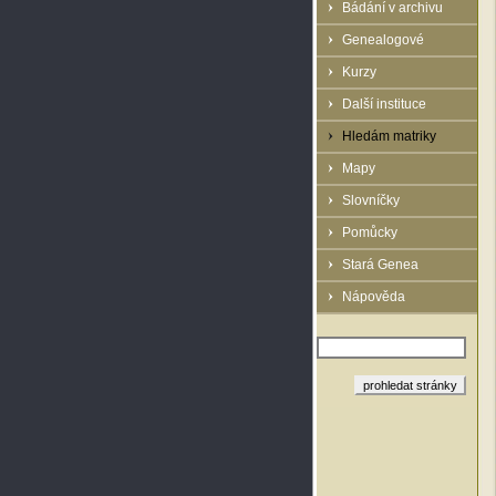
Bádání v archivu
Genealogové
Kurzy
Další instituce
Hledám matriky
Mapy
Slovníčky
Pomůcky
Stará Genea
Nápověda