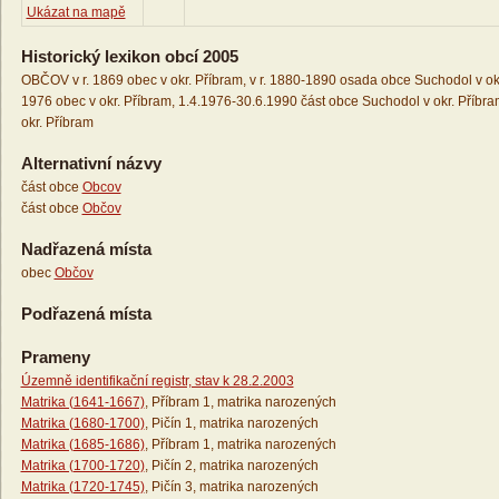
Ukázat na mapě
Historický lexikon obcí 2005
OBČOV v r. 1869 obec v okr. Příbram, v r. 1880-1890 osada obce Suchodol v okr.
1976 obec v okr. Příbram, 1.4.1976-30.6.1990 část obce Suchodol v okr. Příbra
okr. Příbram
Alternativní názvy
část obce
Obcov
část obce
Občov
Nadřazená místa
obec
Občov
Podřazená místa
Prameny
Územně identifikační registr, stav k 28.2.2003
Matrika (1641-1667)
, Příbram 1, matrika narozených
Matrika (1680-1700)
, Pičín 1, matrika narozených
Matrika (1685-1686)
, Příbram 1, matrika narozených
Matrika (1700-1720)
, Pičín 2, matrika narozených
Matrika (1720-1745)
, Pičín 3, matrika narozených