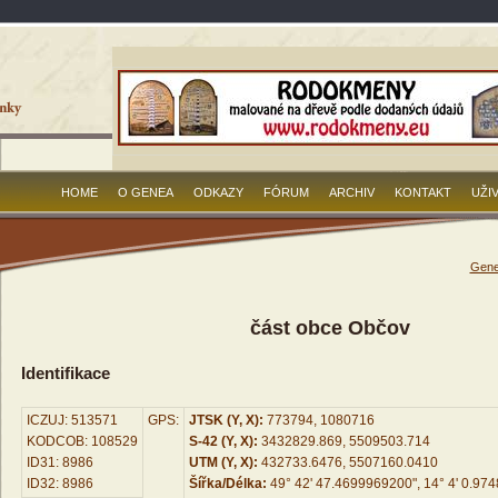
HOME
O GENEA
ODKAZY
FÓRUM
ARCHIV
KONTAKT
UŽI
Gene
část obce Občov
Identifikace
ICZUJ: 513571
GPS:
JTSK (Y, X):
773794, 1080716
KODCOB: 108529
S-42 (Y, X):
3432829.869, 5509503.714
ID31: 8986
UTM (Y, X):
432733.6476, 5507160.0410
ID32: 8986
Šířka/Délka:
49° 42' 47.4699969200", 14° 4' 0.97