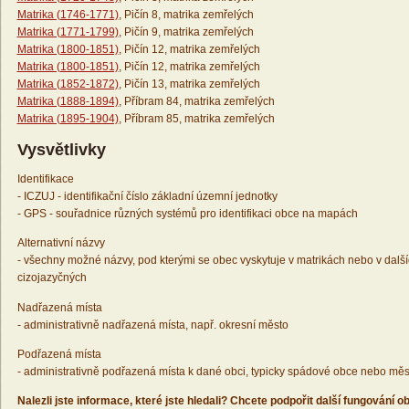
Matrika (1746-1771)
, Pičín 8, matrika zemřelých
Matrika (1771-1799)
, Pičín 9, matrika zemřelých
Matrika (1800-1851)
, Pičín 12, matrika zemřelých
Matrika (1800-1851)
, Pičín 12, matrika zemřelých
Matrika (1852-1872)
, Pičín 13, matrika zemřelých
Matrika (1888-1894)
, Příbram 84, matrika zemřelých
Matrika (1895-1904)
, Příbram 85, matrika zemřelých
Vysvětlivky
Identifikace
- ICZUJ - identifikační číslo základní územní jednotky
- GPS - souřadnice různých systémů pro identifikaci obce na mapách
Alternativní názvy
- všechny možné názvy, pod kterými se obec vyskytuje v matrikách nebo v dalš
cizojazyčných
Nadřazená místa
- administrativně nadřazená místa, např. okresní město
Podřazená místa
- administrativně podřazená místa k dané obci, typicky spádové obce nebo měs
Nalezli jste informace, které jste hledali? Chcete podpořit další fungování