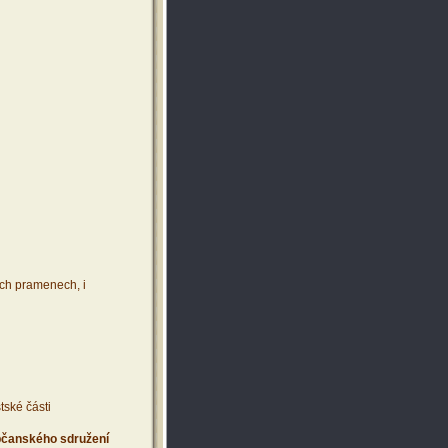
ích pramenech, i
tské části
 občanského sdružení