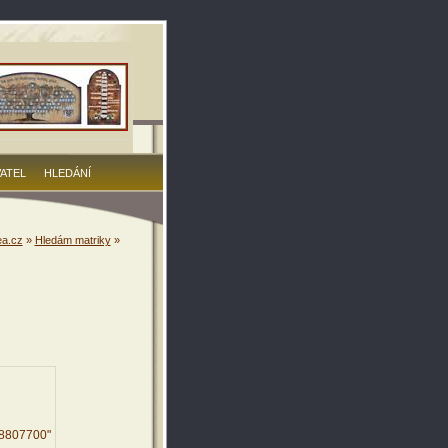
VATEL
HLEDÁNÍ
a.cz
»
Hledám matriky
»
48807700"