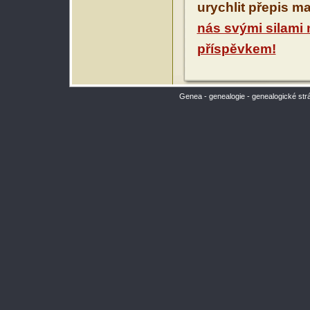
urychlit přepis m
nás svými silami
příspěvkem!
Genea - genealogie - genealogické str