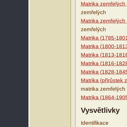
Matrika zemřelých
zemřelých
Matrika zemřelých
zemřelých
Matrika (1785-180
Matrika (1800-181
Matrika (1813-181
Matrika (1816-182
Matrika (1828-184
Matrika (přírůstek 
matrika zemřelých
Matrika (1864-190
Vysvětlivky
Identifikace