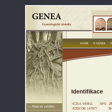
HOME
O GENEA
O
Identifikace
ICZUJ: 540811
GPS:
JT
Rady do začátku
KODCOB: 147877
S-