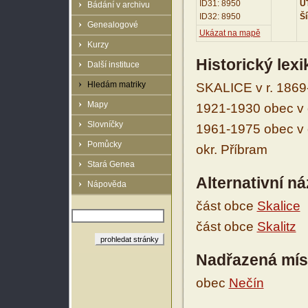
ID31: 8950
UT
Bádání v archivu
ID32: 8950
Ší
Genealogové
Ukázat na mapě
Kurzy
Historický lex
Další instituce
Hledám matriky
SKALICE v r. 1869-
Mapy
1921-1930 obec v ok
Slovníčky
1961-1975 obec v o
Pomůcky
okr. Příbram
Stará Genea
Alternativní n
Nápověda
část obce
Skalice
část obce
Skalitz
Nadřazená mís
obec
Nečín