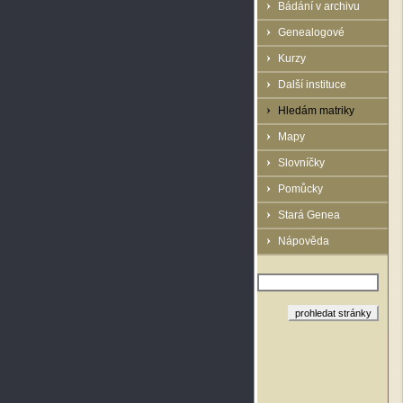
Bádání v archivu
Genealogové
Kurzy
Další instituce
Hledám matriky
Mapy
Slovníčky
Pomůcky
Stará Genea
Nápověda