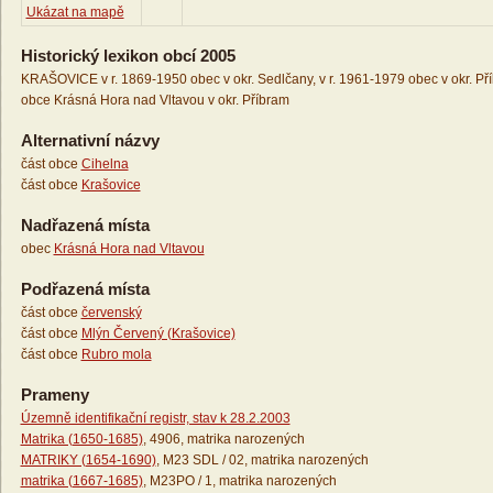
Ukázat na mapě
Historický lexikon obcí 2005
KRAŠOVICE v r. 1869-1950 obec v okr. Sedlčany, v r. 1961-1979 obec v okr. Pří
obce Krásná Hora nad Vltavou v okr. Příbram
Alternativní názvy
část obce
Cihelna
část obce
Krašovice
Nadřazená místa
obec
Krásná Hora nad Vltavou
Podřazená místa
část obce
červenský
část obce
Mlýn Červený (Krašovice)
část obce
Rubro mola
Prameny
Územně identifikační registr, stav k 28.2.2003
Matrika (1650-1685)
, 4906, matrika narozených
MATRIKY (1654-1690)
, M23 SDL / 02, matrika narozených
matrika (1667-1685)
, M23PO / 1, matrika narozených