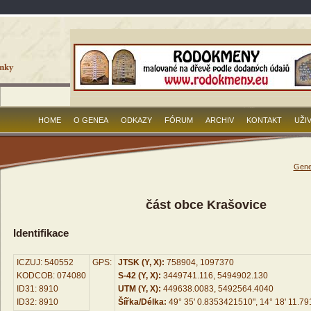
HOME
O GENEA
ODKAZY
FÓRUM
ARCHIV
KONTAKT
UŽI
Gene
část obce Krašovice
Identifikace
ICZUJ: 540552
GPS:
JTSK (Y, X):
758904, 1097370
KODCOB: 074080
S-42 (Y, X):
3449741.116, 5494902.130
ID31: 8910
UTM (Y, X):
449638.0083, 5492564.4040
ID32: 8910
Šířka/Délka:
49° 35' 0.8353421510", 14° 18' 11.7