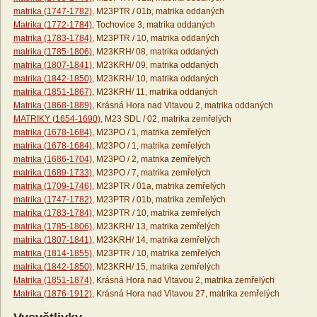
matrika (1747-1782)
, M23PTR / 01b, matrika oddaných
Matrika (1772-1784)
, Tochovice 3, matrika oddaných
matrika (1783-1784)
, M23PTR / 10, matrika oddaných
matrika (1785-1806)
, M23KRH/ 08, matrika oddaných
matrika (1807-1841)
, M23KRH/ 09, matrika oddaných
matrika (1842-1850)
, M23KRH/ 10, matrika oddaných
matrika (1851-1867)
, M23KRH/ 11, matrika oddaných
Matrika (1868-1889)
, Krásná Hora nad Vltavou 2, matrika oddaných
MATRIKY (1654-1690)
, M23 SDL / 02, matrika zemřelých
matrika (1678-1684)
, M23PO / 1, matrika zemřelých
matrika (1678-1684)
, M23PO / 1, matrika zemřelých
matrika (1686-1704)
, M23PO / 2, matrika zemřelých
matrika (1689-1733)
, M23PO / 7, matrika zemřelých
matrika (1709-1746)
, M23PTR / 01a, matrika zemřelých
matrika (1747-1782)
, M23PTR / 01b, matrika zemřelých
matrika (1783-1784)
, M23PTR / 10, matrika zemřelých
matrika (1785-1806)
, M23KRH/ 13, matrika zemřelých
matrika (1807-1841)
, M23KRH/ 14, matrika zemřelých
matrika (1814-1855)
, M23PTR / 10, matrika zemřelých
matrika (1842-1850)
, M23KRH/ 15, matrika zemřelých
Matrika (1851-1874)
, Krásná Hora nad Vltavou 2, matrika zemřelých
Matrika (1876-1912)
, Krásná Hora nad Vltavou 27, matrika zemřelých