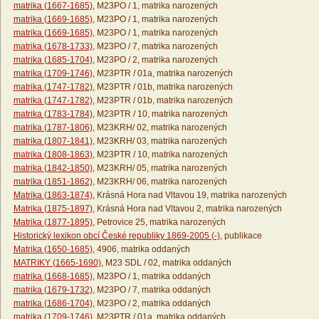
matrika (1667-1685)
, M23PO / 1, matrika narozených
matrika (1669-1685)
, M23PO / 1, matrika narozených
matrika (1669-1685)
, M23PO / 1, matrika narozených
matrika (1678-1733)
, M23PO / 7, matrika narozených
matrika (1685-1704)
, M23PO / 2, matrika narozených
matrika (1709-1746)
, M23PTR / 01a, matrika narozených
matrika (1747-1782)
, M23PTR / 01b, matrika narozených
matrika (1747-1782)
, M23PTR / 01b, matrika narozených
matrika (1783-1784)
, M23PTR / 10, matrika narozených
matrika (1787-1806)
, M23KRH/ 02, matrika narozených
matrika (1807-1841)
, M23KRH/ 03, matrika narozených
matrika (1808-1863)
, M23PTR / 10, matrika narozených
matrika (1842-1850)
, M23KRH/ 05, matrika narozených
matrika (1851-1862)
, M23KRH/ 06, matrika narozených
Matrika (1863-1874)
, Krásná Hora nad Vltavou 19, matrika narozených
Matrika (1875-1897)
, Krásná Hora nad Vltavou 2, matrika narozených
Matrika (1877-1895)
, Petrovice 25, matrika narozených
Historický lexikon obcí České republiky 1869-2005 (-)
, publikace
Matrika (1650-1685)
, 4906, matrika oddaných
MATRIKY (1665-1690)
, M23 SDL / 02, matrika oddaných
matrika (1668-1685)
, M23PO / 1, matrika oddaných
matrika (1679-1732)
, M23PO / 7, matrika oddaných
matrika (1686-1704)
, M23PO / 2, matrika oddaných
matrika (1709-1746)
, M23PTR / 01a, matrika oddaných