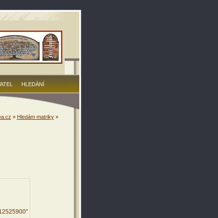
VATEL
HLEDÁNÍ
a.cz
»
Hledám matriky
»
912525900"