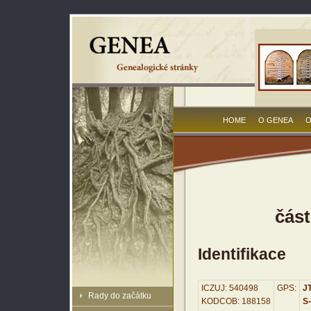
HOME
O GENEA
O
čás
Identifikace
ICZUJ: 540498
GPS:
JT
Rady do začátku
KODCOB: 188158
S-