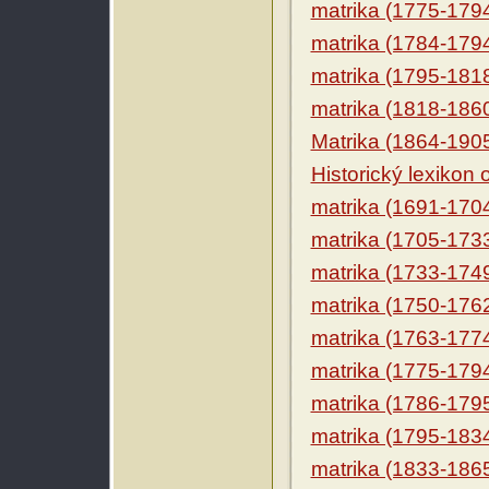
matrika (1775-179
matrika (1784-179
matrika (1795-181
matrika (1818-186
Matrika (1864-190
Historický lexikon
matrika (1691-170
matrika (1705-173
matrika (1733-174
matrika (1750-176
matrika (1763-177
matrika (1775-179
matrika (1786-179
matrika (1795-183
matrika (1833-186