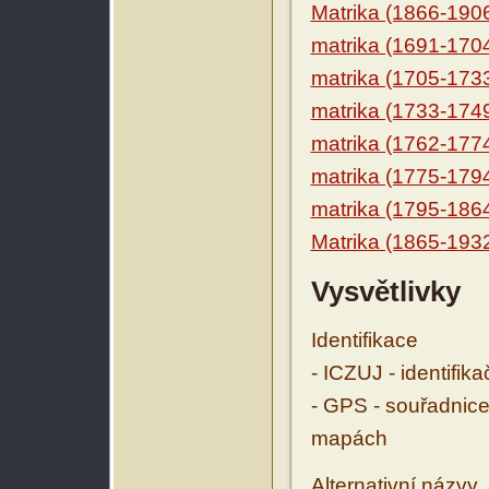
Matrika (1866-190
matrika (1691-170
matrika (1705-173
matrika (1733-174
matrika (1762-177
matrika (1775-179
matrika (1795-186
Matrika (1865-193
Vysvětlivky
Identifikace
- ICZUJ - identifik
- GPS - souřadnice
mapách
Alternativní názvy