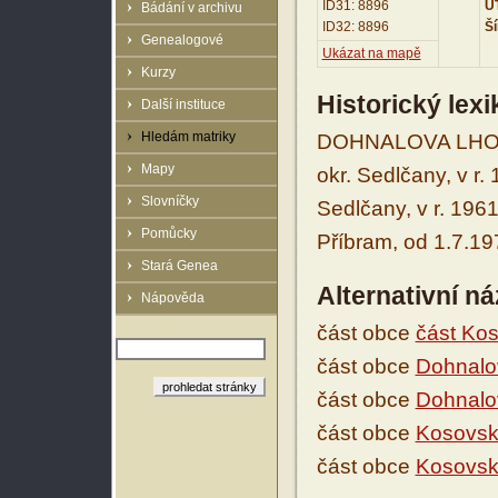
ID31: 8896
UT
Bádání v archivu
ID32: 8896
Ší
Genealogové
Ukázat na mapě
Kurzy
Historický lex
Další instituce
Hledám matriky
DOHNALOVA LHOTA 
Mapy
okr. Sedlčany, v r
Slovníčky
Sedlčany, v r. 196
Pomůcky
Příbram, od 1.7.19
Stará Genea
Alternativní n
Nápověda
část obce
část Ko
část obce
Dohnalo
část obce
Dohnalo
část obce
Kosovsk
část obce
Kosovská