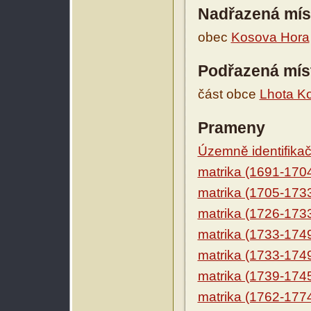
Nadřazená mís
obec
Kosova Hora
Podřazená mís
část obce
Lhota K
Prameny
Územně identifikačn
matrika (1691-170
matrika (1705-173
matrika (1726-173
matrika (1733-174
matrika (1733-174
matrika (1739-174
matrika (1762-177