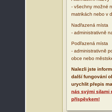
- všechny možné ná
matrikách nebo v d
Nadřazená místa
- administrativně 
Podřazená místa
- administrativně 
obce nebo městské
Nalezli jste infor
další fungování 
urychlit přepis m
nás svými silami
příspěvkem!