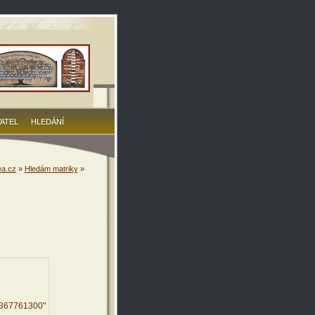
VATEL
HLEDÁNÍ
a.cz
»
Hledám matriky
»
7367761300"