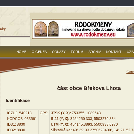
HOME
O GENEA
ODKAZY
FÓRUM
ARCHIV
KONTAKT
UŽI
Gene
část obce Břekova Lhota
Identifikace
ICZUJ: 540218
GPS:
JTSK (Y, X):
753355, 1089643
KODCOB: 033561
S-42 (Y, X):
3454250.333, 5503279.834
ID31: 8830
UTM (Y, X):
454145.3893, 5500938.6970
ID32: 8830
Šířka/Délka:
49° 39' 33.2750623400", 14° 21' 52.