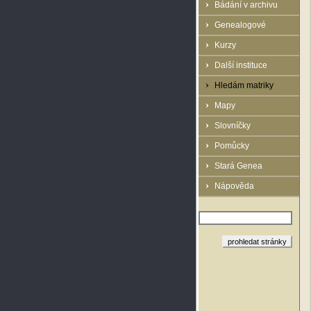
Bádání v archivu
Genealogové
Kurzy
Další instituce
Hledám matriky
Mapy
Slovníčky
Pomůcky
Stará Genea
Nápověda