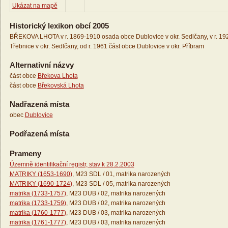
Ukázat na mapě
Historický lexikon obcí 2005
BŘEKOVA LHOTA v r. 1869-1910 osada obce Dublovice v okr. Sedlčany, v r. 1
Třebnice v okr. Sedlčany, od r. 1961 část obce Dublovice v okr. Příbram
Alternativní názvy
část obce
Břekova Lhota
část obce
Břekovská Lhota
Nadřazená místa
obec
Dublovice
Podřazená místa
Prameny
Územně identifikační registr, stav k 28.2.2003
MATRIKY (1653-1690)
, M23 SDL / 01, matrika narozených
MATRIKY (1690-1724)
, M23 SDL / 05, matrika narozených
matrika (1733-1757)
, M23 DUB / 02, matrika narozených
matrika (1733-1759)
, M23 DUB / 02, matrika narozených
matrika (1760-1777)
, M23 DUB / 03, matrika narozených
matrika (1761-1777)
, M23 DUB / 03, matrika narozených