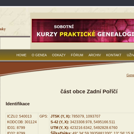
HOME
O GENEA
ODKAZY
FÓRUM
ARCHIV
KONTAKT
UŽI
Gene
část obce Zadní Poříčí
Identifikace
ICZUJ: 540013
GPS:
JTSK (Y, X):
785079, 1093707
KODCOB: 301124
S-42 (Y, X):
3423308.978, 5495166.511
ID31: 8799
UTM (Y, X):
423216.6342, 5492828.6760
ID32: 8799
Šířka/Délka:
49° 34' 59.3935881200", 13° 56' 15.