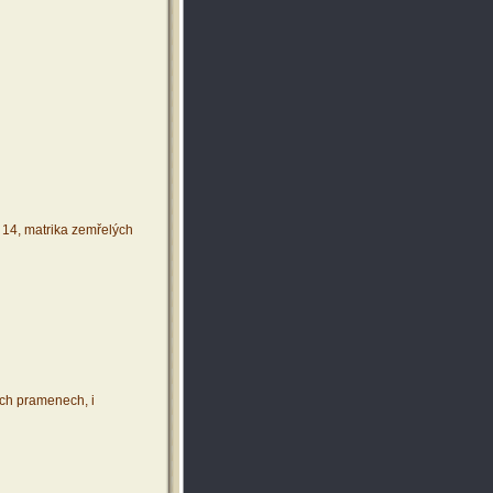
 14, matrika zemřelých
ích pramenech, i