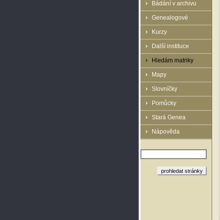
Bádání v archivu
Genealogové
Kurzy
Další instituce
Hledám matriky
Mapy
Slovníčky
Pomůcky
Stará Genea
Nápověda