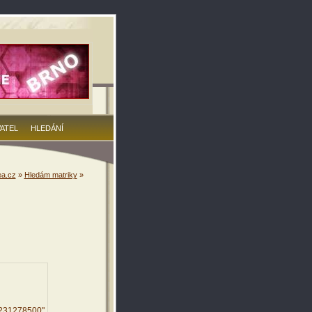
VATEL
HLEDÁNÍ
a.cz
»
Hledám matriky
»
9231278500"