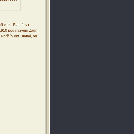
v okr. Blatná, v r.
0-1910 pod názvem Zadní
Poříčí v okr. Blatná, od