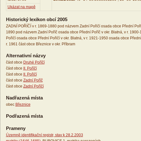
Ukázat na mapě
Historický lexikon obcí 2005
ZADNÍ POŘÍČÍ v r. 1869-1880 pod názvem Zadní Pořičí osada obce Přední Pořičí 
1890 pod názvem Zadní Poříč osada obce Přední Poříč v okr. Blatná, v r. 190
Pořičí osada obce Přední Pořičí v okr. Blatná, v r. 1921-1950 osada obce Přední 
r. 1961 část obce Březnice v okr. Příbram
Alternativní názvy
část obce
Druhé Poříčí
část obce
II. Poříčí
část obce
II. Pořičí
část obce
Zadní Poříč
část obce
Zadní Poříčí
Nadřazená místa
obec
Březnice
Podřazená místa
Prameny
Územně identifikační registr, stav k 28.2.2003