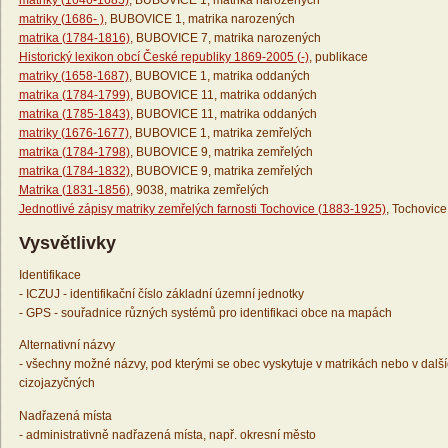
matriky (1646-1685)
, BUBOVICE 1, matrika narozených
matriky (1686- )
, BUBOVICE 1, matrika narozených
matrika (1784-1816)
, BUBOVICE 7, matrika narozených
Historický lexikon obcí České republiky 1869-2005 (-)
, publikace
matriky (1658-1687)
, BUBOVICE 1, matrika oddaných
matrika (1784-1799)
, BUBOVICE 11, matrika oddaných
matrika (1785-1843)
, BUBOVICE 11, matrika oddaných
matriky (1676-1677)
, BUBOVICE 1, matrika zemřelých
matrika (1784-1798)
, BUBOVICE 9, matrika zemřelých
matrika (1784-1832)
, BUBOVICE 9, matrika zemřelých
Matrika (1831-1856)
, 9038, matrika zemřelých
Jednotlivé zápisy matriky zemřelých farnosti Tochovice (1883-1925)
, Tochovice
Vysvětlivky
Identifikace
- ICZUJ - identifikační číslo základní územní jednotky
- GPS - souřadnice různých systémů pro identifikaci obce na mapách
Alternativní názvy
- všechny možné názvy, pod kterými se obec vyskytuje v matrikách nebo v dalš
cizojazyčných
Nadřazená místa
- administrativně nadřazená místa, např. okresní město