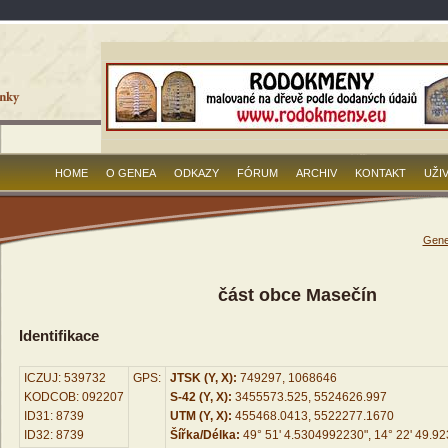
HOME
O GENEA
ODKAZY
FÓRUM
ARCHIV
KONTAKT
UŽI
Gene
část obce Masečín
Identifikace
ICZUJ: 539732
GPS:
JTSK (Y, X):
749297, 1068646
KODCOB: 092207
S-42 (Y, X):
3455573.525, 5524626.997
ID31: 8739
UTM (Y, X):
455468.0413, 5522277.1670
ID32: 8739
Šířka/Délka:
49° 51' 4.5304992230", 14° 22' 49.9