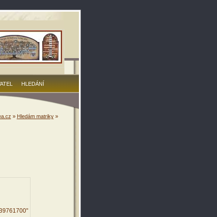
VATEL
HLEDÁNÍ
a.cz
»
Hledám matriky
»
239761700"