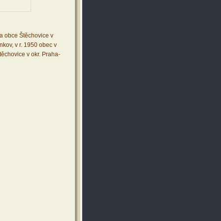
a obce Štěchovice v
nkov, v r. 1950 obec v
těchovice v okr. Praha-