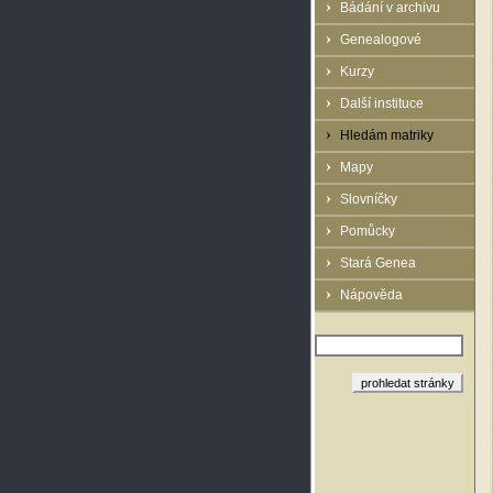
Bádání v archivu
Genealogové
Kurzy
Další instituce
Hledám matriky
Mapy
Slovníčky
Pomůcky
Stará Genea
Nápověda