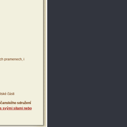
ích pramenech, i
tské části
 občanského sdružení
s svými silami nebo