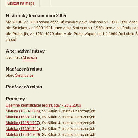
Ukázat na mapě
Historický lexikon obcí 2005
MASEČÍN v r. 1869 osada obce Stěchovice v okr. Smíchov, v r. 1880-1890 osad
okr. Smíchov, v r. 1900-1921 obec v okr. Smíchov, v r. 1930 obec v okr. Praha-ve
okr. Praha-jih, v r. 1961-1979 obec v okr. Praha-západ, od 1.1.1980 část obce Š
západ
Alternativní názvy
část obce
Masečín
Nadřazená místa
obec
Štěchovice
Podřazená místa
Prameny
Územně identifikační registr, stav k 28.2.2003
Matrika (1650-1684)
, Sv. Kilián 2, matrika narozených
Matrika (1688-1713)
, Sv. Kilián 3, matrika narozených
Matrika (1715-1737)
, Sv. Kilián 4, matrika narozených
Matrika (1729-1741)
, Sv. Kilián 7, matrika narozených
Matrika (1740-1769)
, Sv. Kilián 8, matrika narozených