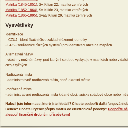
Matrika (1845-1851)
, Sv. Kilián 22, matrika zemřelých
Matrika (1852-1864)
, Sv. Kilián 23, matrika zemřelých
Matrika (1865-1895)
, Svatý Kilián 29, matrika zemřelých
Vysvětlivky
Identifikace
- ICZUJ - identifikační číslo základní územní jednotky
- GPS - souřadnice různých systémů pro identifikaci obce na mapách
Alternativní názvy
- všechny možné názvy, pod kterými se obec vyskytuje v matrikách nebo v dalš
cizojazyčných
Nadřazená místa
- administrativně nadřazená místa, např. okresní město
Podřazená místa
- administrativně podřazená místa k dané obci, typicky spádové obce nebo měs
Nalezli jste informace, které jste hledali? Chcete podpořit další fungování
Genea? Chcete urychlit přepis matrik do elektronické podoby?
Podpořte ná
alespoň finančně drobným příspěvkem!