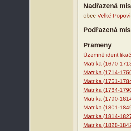
Nadřazená mís
obec
Velké Popovi
Podřazená mís
Prameny
Územně identifikačn
Matrika (1670-171
Matrika (1714-175
Matrika (1751-178
Matrika (1784-179
Matrika (1790-181
Matrika (1801-184
Matrika (1814-182
Matrika (1828-184