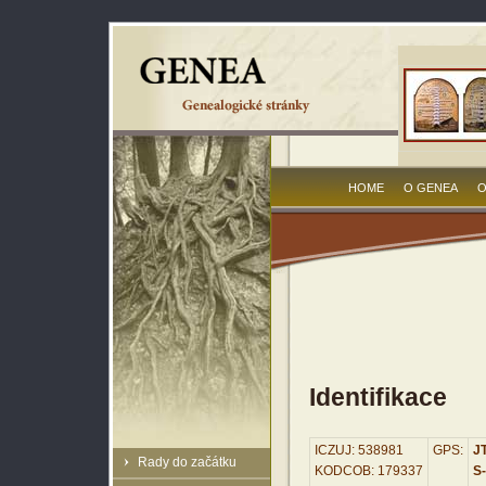
HOME
O GENEA
O
Identifikace
ICZUJ: 538981
GPS:
JT
Rady do začátku
KODCOB: 179337
S-