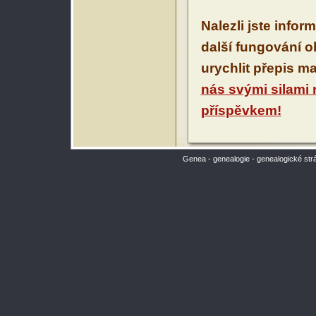
Nalezli jste infor
další fungování 
urychlit přepis m
nás svými silami
příspěvkem!
Genea - genealogie - genealogické str