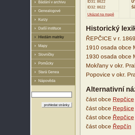
ID31: 8622
UT
Bádání v archivu
ID32: 8622
Ší
Genealogové
Ukázat na mapě
Kurzy
Historický lex
Další instituce
Hledám matriky
ŘEPČICE v r. 1869 
Mapy
1910 osada obce Mo
Slovníčky
1930 osada obce Mo
Pomůcky
Mokřany v okr. Pra
Stará Genea
Popovice v okr. P
Nápověda
Alternativní n
část obce
Repčice
část obce
Repšice
část obce
Řepčice
část obce
Řepčín