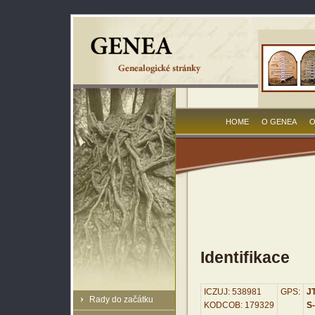
HOME
O GENEA
O
Identifikace
ICZUJ: 538981
GPS:
JT
Rady do začátku
KODCOB: 179329
S-