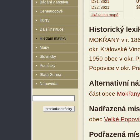
ID31: 8621
UT
Bádání v archivu
ID32: 8621
Ší
Genealogové
Ukázat na mapě
Kurzy
Historický lex
Další instituce
Hledám matriky
MOKŘANY v r. 1869 
Mapy
okr. Královské Vino
Slovníčky
1950 obec v okr. P
Pomůcky
Popovice v okr. P
Stará Genea
Alternativní n
Nápověda
část obce
Mokřan
Nadřazená mís
obec
Velké Popovi
Podřazená mís