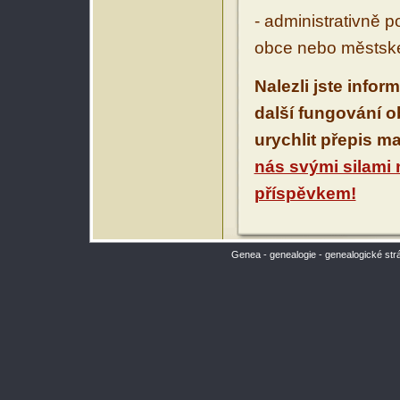
- administrativně 
obce nebo městské
Nalezli jste infor
další fungování 
urychlit přepis m
nás svými silami
příspěvkem!
Genea - genealogie - genealogické str