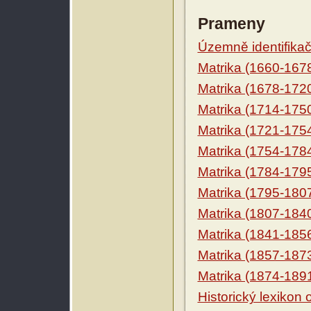
Prameny
Územně identifikačn
Matrika (1660-167
Matrika (1678-172
Matrika (1714-175
Matrika (1721-175
Matrika (1754-178
Matrika (1784-179
Matrika (1795-180
Matrika (1807-184
Matrika (1841-185
Matrika (1857-187
Matrika (1874-189
Historický lexikon