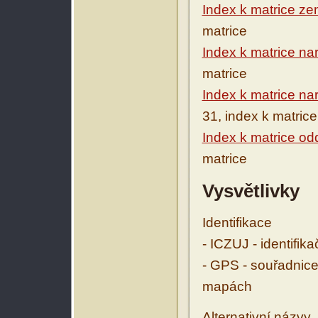
Index k matrice ze
matrice
Index k matrice n
matrice
Index k matrice n
31, index k matrice
Index k matrice o
matrice
Vysvětlivky
Identifikace
- ICZUJ - identifik
- GPS - souřadnice
mapách
Alternativní názvy