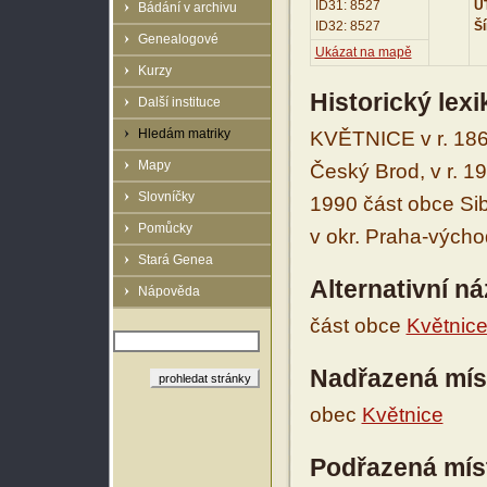
ID31: 8527
UT
Bádání v archivu
ID32: 8527
Ší
Genealogové
Ukázat na mapě
Kurzy
Historický lex
Další instituce
Hledám matriky
KVĚTNICE v r. 186
Mapy
Český Brod, v r. 1
Slovníčky
1990 část obce Sib
Pomůcky
v okr. Praha-výcho
Stará Genea
Alternativní n
Nápověda
část obce
Květnic
Nadřazená mís
obec
Květnice
Podřazená mís