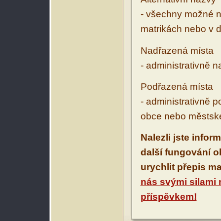
- všechny možné ná
matrikách nebo v d
Nadřazená místa
- administrativně 
Podřazená místa
- administrativně 
obce nebo městské
Nalezli jste infor
další fungování 
urychlit přepis m
nás svými silami
příspěvkem!