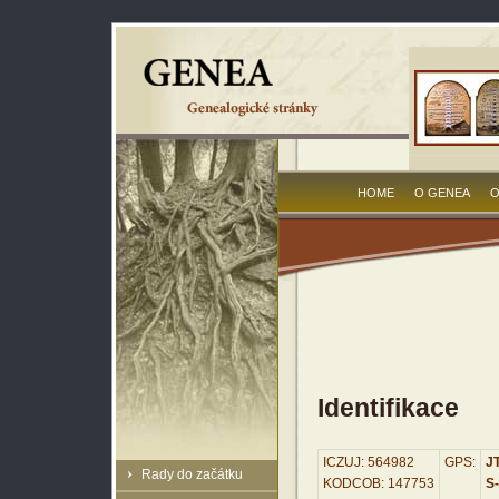
HOME
O GENEA
O
Identifikace
ICZUJ: 564982
GPS:
JT
Rady do začátku
KODCOB: 147753
S-