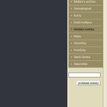
Bádání v archivu
Genealogové
Kurzy
Další instituce
Hledám matriky
Mapy
Slovníčky
Pomůcky
Stará Genea
Nápověda