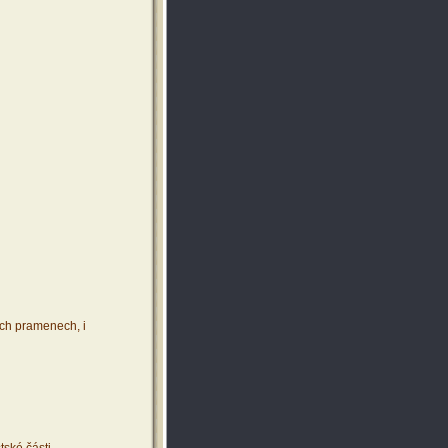
ích pramenech, i
tské části