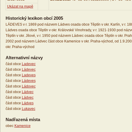
Ukázat na mapě
Historický lexikon obcí 2005
LÁDEVES v r. 1869 pod názvem Ládves osada obce Těptín v okr. Karlín, v r. 
Ládves osada obce Těptín v okr. Královské Vinohrady, v r. 1921-1930 pod ná
Těptín v okr. Jílové, v r. 1950 pod názvem Ládvec osada obce Těptín v okr. Prah
2002 pod názvem Ládvec část obce Kamenice v okr. Praha-východ, od 1.9.200
okr. Praha-východ
Alternativní názvy
část obce
Ladevec
část obce
Ládevec
část obce
Ladeves
část obce
Ládeves
část obce
Ládovec
část obce
Ládvec
část obce
Ládvec
část obce
Ládves
část obce
Lukavec
Nadřazená místa
obec
Kamenice