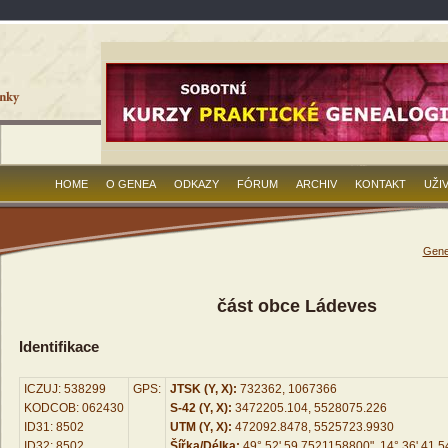
HOME
O GENEA
ODKAZY
FÓRUM
ARCHIV
KONTAKT
UŽI
Gene
část obce Ládeves
Identifikace
ICZUJ: 538299
GPS:
JTSK (Y, X):
732362, 1067366
KODCOB: 062430
S-42 (Y, X):
3472205.104, 5528075.226
ID31: 8502
UTM (Y, X):
472092.8478, 5525723.9930
ID32: 8502
Šířka/Délka:
49° 52' 59.7521158800", 14° 36' 41.