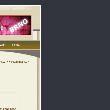
VATEL
HLEDÁNÍ
a.cz
»
Hledám matriky
»
5417793700"