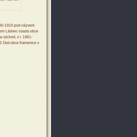
1880-1910 pod názvem
zvem Ládvec osada obce
a-východ, v r. 1961-
2 část obce Kamenice v