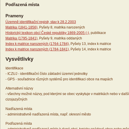
Podřazená místa
Prameny
Územně identifikační registr, stav k 28.2.2003
Matrika (1841-1856)
, Pyšely 8, matrika narozených
Historický lexikon obcí České republiky 1869-2005 (-)
, publikace
Matrika (1795-1841)
, Pyšely 9, matrika oddaných
Index k matrice narozených (1764-1784)
, Pyšely 13, index k matrice
Index k matrice narozených (1784-1841)
, Pyšely 14, index k matrice
Vysvětlivky
Identifikace
- ICZUJ - identifikační číslo základní územní jednotky
- GPS - souřadnice různých systémů pro identifikaci obce na mapách
Alternativní názvy
- všechny možné názvy, pod kterými se obec vyskytuje v matrikách nebo v dalš
cizojazyčných
Nadřazená místa
- administrativně nadřazená místa, např. okresní město
Podřazená místa
- administrativně podřazená místa k dané obci, typicky spádové obce nebo měs