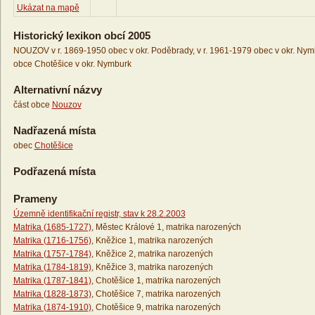
Ukázat na mapě
Historický lexikon obcí 2005
NOUZOV v r. 1869-1950 obec v okr. Poděbrady, v r. 1961-1979 obec v okr. Nymb
obce Chotěšice v okr. Nymburk
Alternativní názvy
část obce
Nouzov
Nadřazená místa
obec
Chotěšice
Podřazená místa
Prameny
Územně identifikační registr, stav k 28.2.2003
Matrika (1685-1727)
, Městec Králové 1, matrika narozených
Matrika (1716-1756)
, Kněžice 1, matrika narozených
Matrika (1757-1784)
, Kněžice 2, matrika narozených
Matrika (1784-1819)
, Kněžice 3, matrika narozených
Matrika (1787-1841)
, Chotěšice 1, matrika narozených
Matrika (1828-1873)
, Chotěšice 7, matrika narozených
Matrika (1874-1910)
, Chotěšice 9, matrika narozených