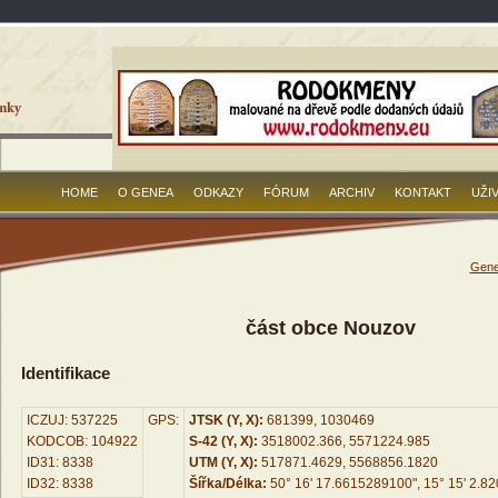
HOME
O GENEA
ODKAZY
FÓRUM
ARCHIV
KONTAKT
UŽI
Gene
část obce Nouzov
Identifikace
ICZUJ: 537225
GPS:
JTSK (Y, X):
681399, 1030469
KODCOB: 104922
S-42 (Y, X):
3518002.366, 5571224.985
ID31: 8338
UTM (Y, X):
517871.4629, 5568856.1820
ID32: 8338
Šířka/Délka:
50° 16' 17.6615289100", 15° 15' 2.8