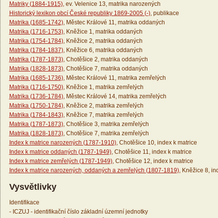
Matriky (1884-1915)
, ev. Velenice 13, matrika narozených
Historický lexikon obcí České republiky 1869-2005 (-)
, publikace
Matrika (1685-1742)
, Městec Králové 11, matrika oddaných
Matrika (1716-1753)
, Kněžice 1, matrika oddaných
Matrika (1754-1784)
, Kněžice 2, matrika oddaných
Matrika (1784-1837)
, Kněžice 6, matrika oddaných
Matrika (1787-1873)
, Chotěšice 2, matrika oddaných
Matrika (1828-1873)
, Chotěšice 7, matrika oddaných
Matrika (1685-1736)
, Městec Králové 11, matrika zemřelých
Matrika (1716-1750)
, Kněžice 1, matrika zemřelých
Matrika (1736-1784)
, Městec Králové 14, matrika zemřelých
Matrika (1750-1784)
, Kněžice 2, matrika zemřelých
Matrika (1784-1843)
, Kněžice 7, matrika zemřelých
Matrika (1787-1873)
, Chotěšice 3, matrika zemřelých
Matrika (1828-1873)
, Chotěšice 7, matrika zemřelých
Index k matrice narozených (1787-1910)
, Chotěšice 10, index k matrice
Index k matrice oddaných (1787-1949)
, Chotěšice 11, index k matrice
Index k matrice zemřelých (1787-1949)
, Chotěšice 12, index k matrice
Index k matrice narozených, oddaných a zemřelých (1807-1819)
, Kněžice 8, in
Vysvětlivky
Identifikace
- ICZUJ - identifikační číslo základní územní jednotky