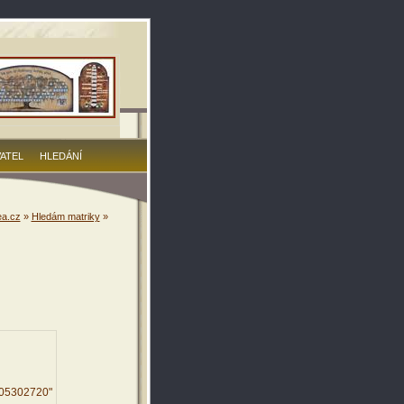
VATEL
HLEDÁNÍ
a.cz
»
Hledám matriky
»
205302720"