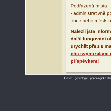
Podřazená místa
- administrativně 
obce nebo městské
Nalezli jste infor
další fungování 
urychlit přepis m
nás svými silami
příspěvkem!
Genea - genealogie - genealogické str