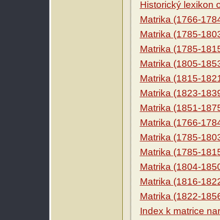
Historický lexikon
Matrika (1766-178
Matrika (1785-180
Matrika (1785-181
Matrika (1805-185
Matrika (1815-182
Matrika (1823-183
Matrika (1851-187
Matrika (1766-178
Matrika (1785-180
Matrika (1785-181
Matrika (1804-185
Matrika (1816-182
Matrika (1822-185
Index k matrice n