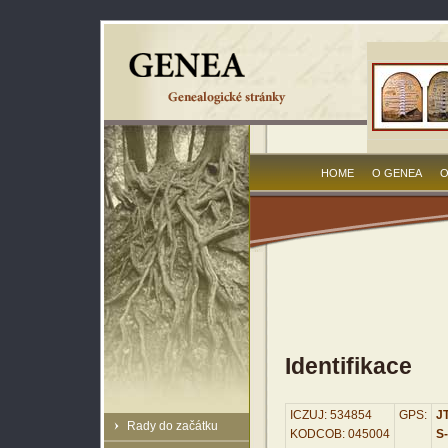
HOME
O GENEA
O
Identifikace
ICZUJ: 534854
GPS:
JT
Rady do začátku
KODCOB: 045004
S-