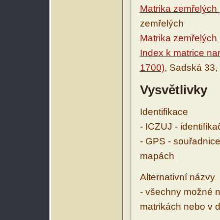
Matrika zemřelých
zemřelých
Matrika zemřelých
Index k matrice na
1700)
, Sadská 33, 
Vysvětlivky
Identifikace
- ICZUJ - identifik
- GPS - souřadnice
mapách
Alternativní názvy
- všechny možné ná
matrikách nebo v d