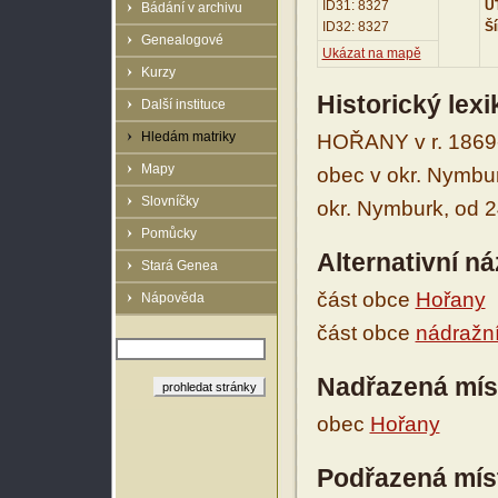
ID31: 8327
UT
Bádání v archivu
ID32: 8327
Ší
Genealogové
Ukázat na mapě
Kurzy
Historický lex
Další instituce
Hledám matriky
HOŘANY v r. 1869-
Mapy
obec v okr. Nymbur
Slovníčky
okr. Nymburk, od 
Pomůcky
Alternativní n
Stará Genea
část obce
Hořany
Nápověda
část obce
nádražn
Nadřazená mís
obec
Hořany
Podřazená mís