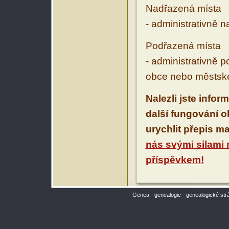
Nadřazená místa
- administrativně 
Podřazená místa
- administrativně 
obce nebo městské
Nalezli jste infor
další fungování 
urychlit přepis m
nás svými silami
příspěvkem!
Genea - genealogie - genealogické str