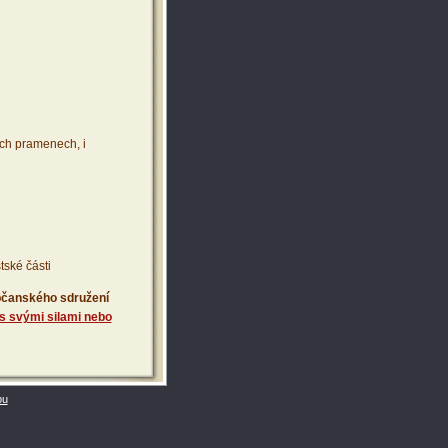
ích pramenech, i
tské části
 občanského sdružení
s svými silami nebo
bu