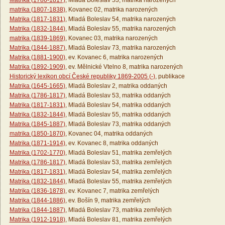
Matrika (1786-1817)
, Mladá Boleslav 53, matrika narozených
matrika (1807-1838)
, Kovanec 02, matrika narozených
Matrika (1817-1831)
, Mladá Boleslav 54, matrika narozených
Matrika (1832-1844)
, Mladá Boleslav 55, matrika narozených
matrika (1839-1869)
, Kovanec 03, matrika narozených
Matrika (1844-1887)
, Mladá Boleslav 73, matrika narozených
Matrika (1881-1900)
, ev. Kovanec 6, matrika narozených
Matrika (1892-1909)
, ev. Mělnické Vtelno 8, matrika narozených
Historický lexikon obcí České republiky 1869-2005 (-)
, publikace
Matrika (1645-1665)
, Mladá Boleslav 2, matrika oddaných
Matrika (1786-1817)
, Mladá Boleslav 53, matrika oddaných
Matrika (1817-1831)
, Mladá Boleslav 54, matrika oddaných
Matrika (1832-1844)
, Mladá Boleslav 55, matrika oddaných
Matrika (1845-1887)
, Mladá Boleslav 73, matrika oddaných
matrika (1850-1870)
, Kovanec 04, matrika oddaných
Matrika (1871-1914)
, ev. Kovanec 8, matrika oddaných
Matrika (1702-1770)
, Mladá Boleslav 51, matrika zemřelých
Matrika (1786-1817)
, Mladá Boleslav 53, matrika zemřelých
Matrika (1817-1831)
, Mladá Boleslav 54, matrika zemřelých
Matrika (1832-1844)
, Mladá Boleslav 55, matrika zemřelých
Matrika (1836-1878)
, ev. Kovanec 7, matrika zemřelých
Matrika (1844-1886)
, ev. Bošín 9, matrika zemřelých
Matrika (1844-1887)
, Mladá Boleslav 73, matrika zemřelých
Matrika (1912-1918)
, Mladá Boleslav 81, matrika zemřelých