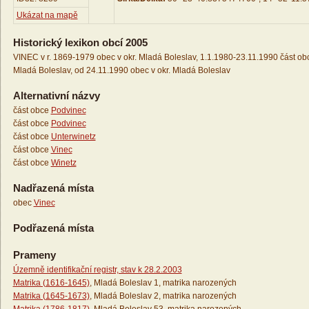
Ukázat na mapě
Historický lexikon obcí 2005
VINEC v r. 1869-1979 obec v okr. Mladá Boleslav, 1.1.1980-23.11.1990 část obc
Mladá Boleslav, od 24.11.1990 obec v okr. Mladá Boleslav
Alternativní názvy
část obce
Podvinec
část obce
Podvinec
část obce
Unterwinetz
část obce
Vinec
část obce
Winetz
Nadřazená místa
obec
Vinec
Podřazená místa
Prameny
Územně identifikační registr, stav k 28.2.2003
Matrika (1616-1645)
, Mladá Boleslav 1, matrika narozených
Matrika (1645-1673)
, Mladá Boleslav 2, matrika narozených