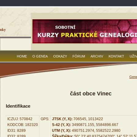
HOME
O GENEA
ODKAZY
FÓRUM
ARCHIV
KONTAKT
UŽI
Gene
část obce Vinec
Identifikace
ICZUJ: 570842
GPS:
JTSK (Y, X):
706545, 1013422
KODCOB: 182320
S-42 (Y, X):
3490871.155, 5584896.667
ID31: 8289
UTM (Y, X):
490751.2974, 5582522.2980
ID32: 8289
Šířka/Délka:
50° 23' 40.8375474700", 14° 52' 11.