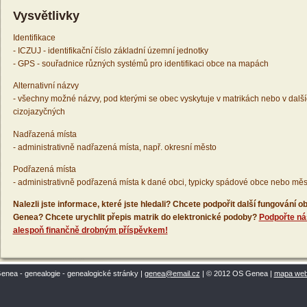
Vysvětlivky
Identifikace
- ICZUJ - identifikační číslo základní územní jednotky
- GPS - souřadnice různých systémů pro identifikaci obce na mapách
Alternativní názvy
- všechny možné názvy, pod kterými se obec vyskytuje v matrikách nebo v dalš
cizojazyčných
Nadřazená místa
- administrativně nadřazená místa, např. okresní město
Podřazená místa
- administrativně podřazená místa k dané obci, typicky spádové obce nebo měs
Nalezli jste informace, které jste hledali? Chcete podpořit další fungování
Genea? Chcete urychlit přepis matrik do elektronické podoby?
Podpořte ná
alespoň finančně drobným příspěvkem!
enea - genealogie - genealogické stránky |
genea@email.cz
| © 2012 OS Genea |
mapa we