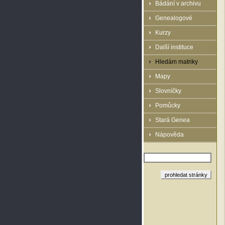
Bádání v archivu
Genealogové
Kurzy
Další instituce
Hledám matriky
Mapy
Slovníčky
Pomůcky
Stará Genea
Nápověda