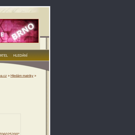
VATEL
HLEDÁNÍ
a.cz
»
Hledám matriky
»
5706025200"