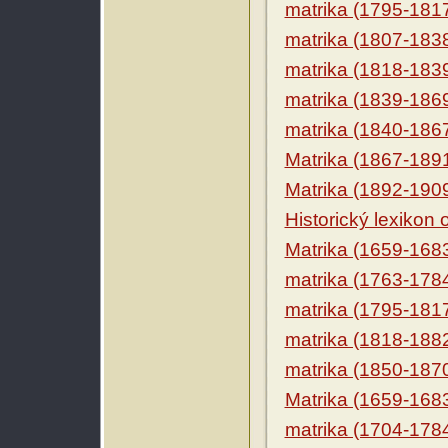
matrika (1795-181
matrika (1807-183
matrika (1818-183
matrika (1839-186
matrika (1840-186
Matrika (1867-189
Matrika (1892-190
Historický lexikon
Matrika (1659-168
matrika (1763-178
matrika (1795-181
matrika (1818-188
matrika (1850-187
Matrika (1659-168
matrika (1704-178