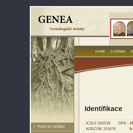
HOME
O GENEA
O
Identifikace
ICZUJ: 565539
GPS:
JT
Rady do začátku
KODCOB: 152676
S-