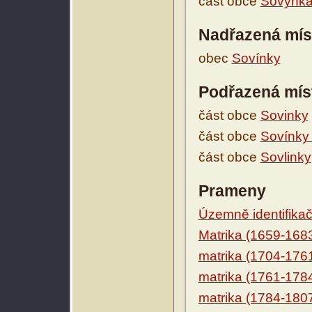
část obce
Sovynk
Nadřazená mís
obec
Sovínky
Podřazená mís
část obce
Sovinky
část obce
Sovínky 
část obce
Sovlinky
Prameny
Územně identifikačn
Matrika (1659-168
matrika (1704-176
matrika (1761-178
matrika (1784-180