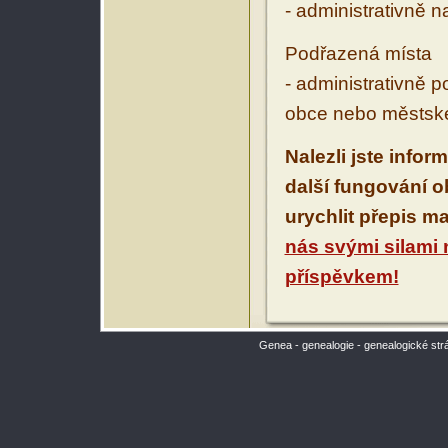
- administrativně 
Podřazená místa
- administrativně 
obce nebo městské
Nalezli jste infor
další fungování 
urychlit přepis m
nás svými silami
příspěvkem!
Genea - genealogie - genealogické str