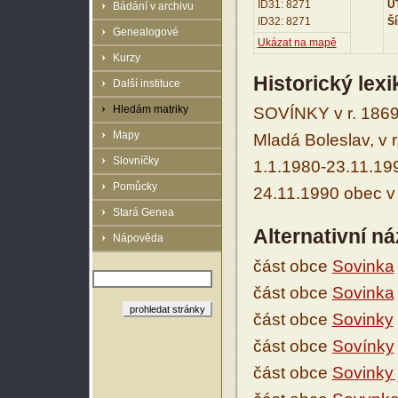
ID31: 8271
UT
Bádání v archivu
ID32: 8271
Ší
Genealogové
Ukázat na mapě
Kurzy
Historický lex
Další instituce
Hledám matriky
SOVÍNKY v r. 1869
Mapy
Mladá Boleslav, v 
Slovníčky
1.1.1980-23.11.199
Pomůcky
24.11.1990 obec v 
Stará Genea
Alternativní n
Nápověda
část obce
Sovinka
část obce
Sovinka
část obce
Sovinky
část obce
Sovínky
část obce
Sovinky 