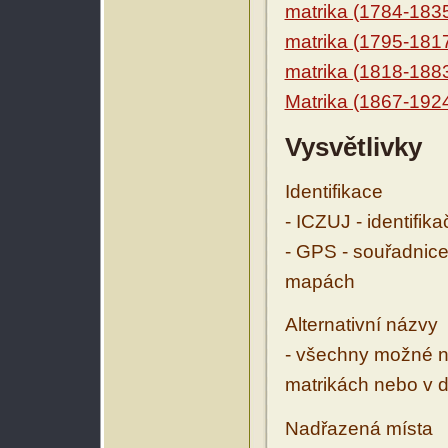
matrika (1784-183
matrika (1795-181
matrika (1818-188
Matrika (1867-192
Vysvětlivky
Identifikace
- ICZUJ - identifik
- GPS - souřadnice
mapách
Alternativní názvy
- všechny možné ná
matrikách nebo v d
Nadřazená místa