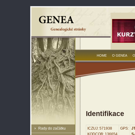
HOME
O GENEA
O
Identifikace
Rady do začátku
ICZUJ: 571938
GPS:
JT
KODCOB: 136654
S-