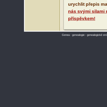
urychlit přepis m
nás svými silami
příspěvkem!
Genea - genealogie - genealogické str