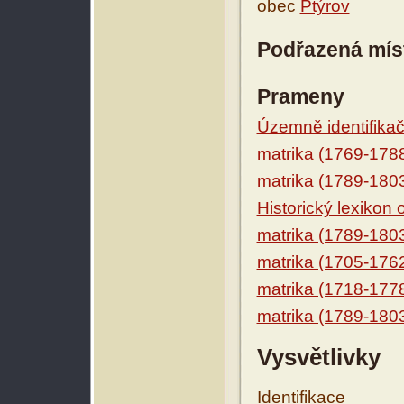
obec
Ptýrov
Podřazená mís
Prameny
Územně identifikačn
matrika (1769-178
matrika (1789-180
Historický lexikon
matrika (1789-180
matrika (1705-176
matrika (1718-177
matrika (1789-180
Vysvětlivky
Identifikace