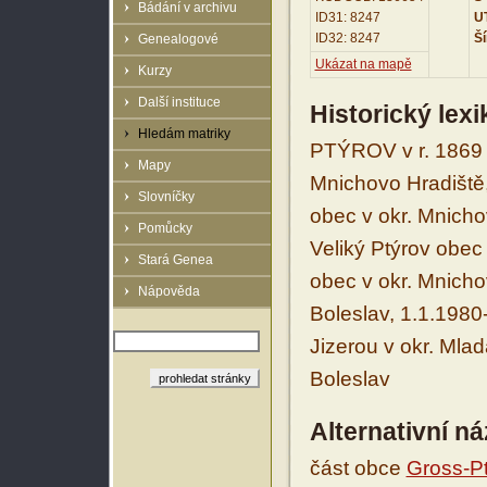
Bádání v archivu
ID31: 8247
UT
ID32: 8247
Ší
Genealogové
Ukázat na mapě
Kurzy
Další instituce
Historický lex
Hledám matriky
PTÝROV v r. 1869 
Mapy
Mnichovo Hradiště
Slovníčky
obec v okr. Mnicho
Pomůcky
Veliký Ptýrov obec
Stará Genea
obec v okr. Mnicho
Nápověda
Boleslav, 1.1.1980
Jizerou v okr. Mla
Boleslav
Alternativní n
část obce
Gross-Pt