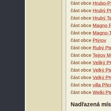
část obce
Hrubo-P
část obce
Hrubý Pt
část obce
Hrubý Te
část obce
Magno P
část obce
Magno-T
část obce
Ptýrov
část obce
Rubý Pte
část obce
Tejrov M
část obce
Veliký P
část obce
Velký Pt
část obce
Velký Pt
část obce
villa Pře
část obce
Welki Pt
Nadřazená mís