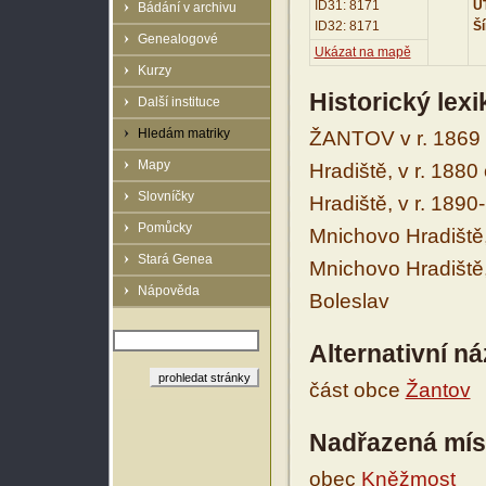
ID31: 8171
UT
Bádání v archivu
ID32: 8171
Ší
Genealogové
Ukázat na mapě
Kurzy
Historický lex
Další instituce
Hledám matriky
ŽANTOV v r. 1869 
Mapy
Hradiště, v r. 188
Slovníčky
Hradiště, v r. 189
Pomůcky
Mnichovo Hradiště,
Stará Genea
Mnichovo Hradiště,
Nápověda
Boleslav
Alternativní n
část obce
Žantov
Nadřazená mís
obec
Kněžmost