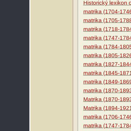
Historický lexikon
matrika (1704-174
matrika (1705-178
matrika (1718-178
matrika (1747-178
matrika (1784-180
matrika (1805-182
matrika (1827-184
matrika (1845-187
matrika (1849-186
matrika (1870-189
Matrika (1870-189
Matrika (1894-192
matrika (1706-174
matrika (1747-178