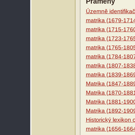
Prameny
Územně identifikačn
matrika (1679-171
matrika (1715-176
matrika (1723-176
matrika (1765-180
matrika (1784-180
matrika (1807-183
matrika (1839-186
Matrika (1847-188
Matrika (1870-188
Matrika (1881-190
Matrika (1892-190
Historický lexikon
matrika (1656-166