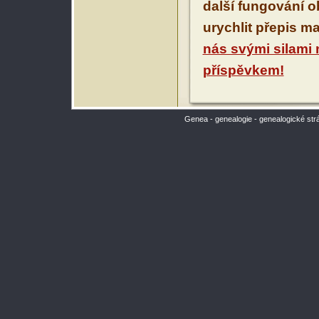
další fungování 
urychlit přepis m
nás svými silami
příspěvkem!
Genea - genealogie - genealogické str