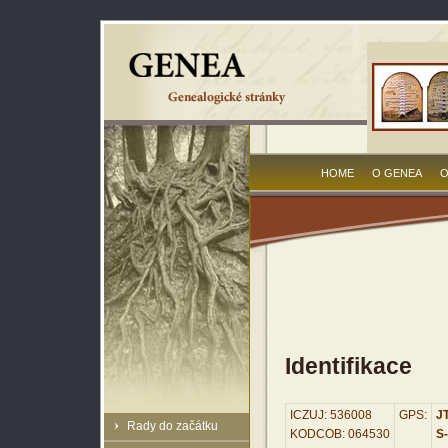
HOME
O GENEA
O
Identifikace
ICZUJ: 536008
GPS:
JT
Rady do začátku
KODCOB: 064530
S-