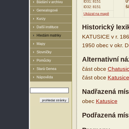
ID31: 8151
UT
Bádání v archivu
ID32: 8151
Ší
Genealogové
Ukázat na mapě
Kurzy
Historický lex
Další instituce
Hledám matriky
KATUSICE v r. 1869
Mapy
1950 obec v okr. D
Slovníčky
Alternativní n
Pomůcky
část obce
Chatusi
Stará Genea
část obce
Katusic
Nápověda
Nadřazená mís
obec
Katusice
Podřazená mís