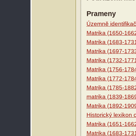
Prameny
Územně identifikačn
Matrika (1650-166
Matrika (1683-173
Matrika (1697-173
Matrika (1732-177
Matrika (1756-178
Matrika (1772-178
Matrika (1785-188
matrika (1839-186
Matrika (1892-190
Historický lexikon
Matrika (1651-166
Matrika (1683-173