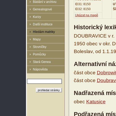
Bádání v archivu
ID31: 8150
UT
ID32: 8150
Ší
Genealogové
Ukázat na mapě
Kurzy
Další instituce
Historický lex
Hledám matriky
DOUBRAVICE v r. 1
Mapy
1950 obec v okr. D
Slovníčky
Boleslav, od 1.1.1
Pomůcky
Stará Genea
Alternativní n
Nápověda
část obce
Dobrowi
část obce
Doubrav
Nadřazená mís
obec
Katusice
Podřazená mís