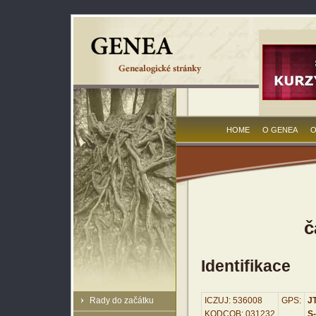
HOME
O GENEA
O
č
Identifikace
Rady do začátku
ICZUJ: 536008
GPS:
JT
KODCOB: 031232
S-