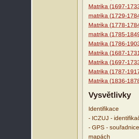
Matrika (1697-173
matrika (1729-178
Matrika (1778-178
matrika (1785-184
Matrika (1786-190
Matrika (1687-173
Matrika (1697-173
Matrika (1787-191
Matrika (1836-187
Vysvětlivky
Identifikace
- ICZUJ - identifik
- GPS - souřadnice
mapách