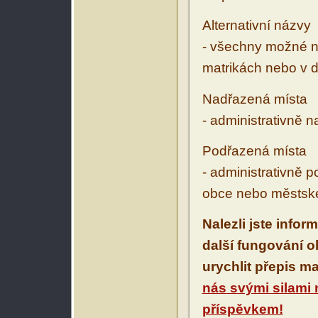
Alternativní názvy
- všechny možné ná
matrikách nebo v d
Nadřazená místa
- administrativně 
Podřazená místa
- administrativně 
obce nebo městské
Nalezli jste infor
další fungování 
urychlit přepis m
nás svými silami
příspěvkem!