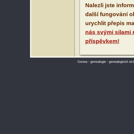
Nalezli jste infor
další fungování 
urychlit přepis m
nás svými silami
příspěvkem!
Genea - genealogie - genealogické str