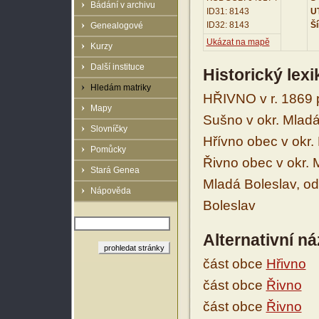
Bádání v archivu
ID31: 8143
UT
ID32: 8143
Ší
Genealogové
Ukázat na mapě
Kurzy
Další instituce
Historický lex
Hledám matriky
HŘIVNO v r. 1869 
Mapy
Sušno v okr. Mladá
Slovníčky
Hřívno obec v okr.
Pomůcky
Řivno obec v okr. 
Stará Genea
Mladá Boleslav, od
Nápověda
Boleslav
Alternativní n
část obce
Hřivno
část obce
Řivno
část obce
Řivno