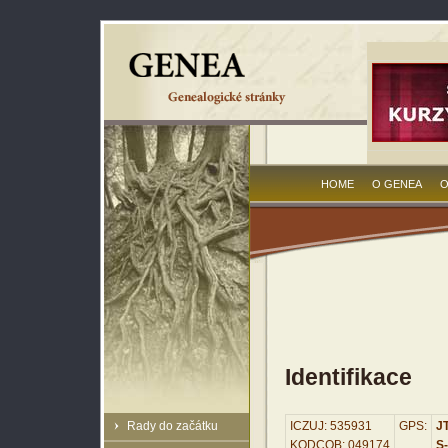
HOME
O GENEA
O
Identifikace
Rady do začátku
ICZUJ: 535931
GPS:
JT
KODCOB: 049174
S-