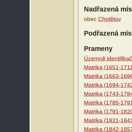
Nadřazená mís
obec
Chotětov
Podřazená mís
Prameny
Územně identifikačn
Matrika (1651-171
Matrika (1663-169
Matrika (1694-174
Matrika (1743-178
Matrika (1785-179
Matrika (1791-182
Matrika (1821-184
Matrika (1842-185