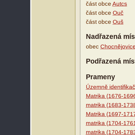
část obce
Autcs
část obce
Ouč
část obce
Ouš
Nadřazená mís
obec
Chocnějovic
Podřazená mís
Prameny
Územně identifikačn
Matrika (1676-169
matrika (1683-173
Matrika (1697-171
matrika (1704-176
matrika (1704-178