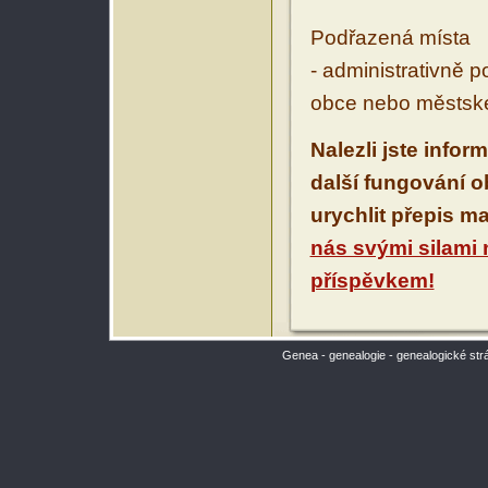
Podřazená místa
- administrativně 
obce nebo městské
Nalezli jste infor
další fungování 
urychlit přepis m
nás svými silami
příspěvkem!
Genea - genealogie - genealogické str