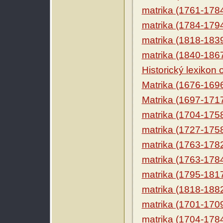
matrika (1761-178
matrika (1784-179
matrika (1818-183
matrika (1840-186
Historický lexikon
Matrika (1676-169
Matrika (1697-171
matrika (1704-175
matrika (1727-175
matrika (1763-178
matrika (1763-178
matrika (1795-181
matrika (1818-188
matrika (1701-170
matrika (1704-178