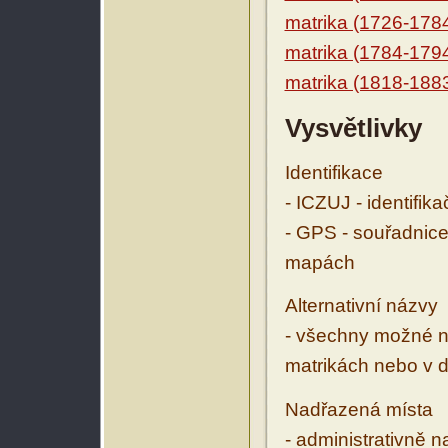
matrika (1726-178
matrika (1784-179
matrika (1818-188
Vysvětlivky
Identifikace
- ICZUJ - identifik
- GPS - souřadnice
mapách
Alternativní názvy
- všechny možné ná
matrikách nebo v d
Nadřazená místa
- administrativně 