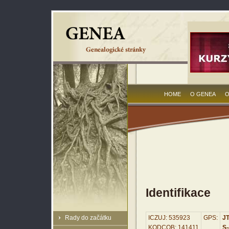
HOME
O GENEA
O
Identifikace
Rady do začátku
ICZUJ: 535923
GPS:
JT
KODCOB: 141411
S-