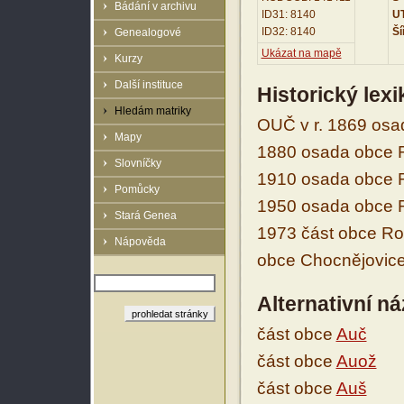
Bádání v archivu
ID31: 8140
UT
ID32: 8140
Ší
Genealogové
Ukázat na mapě
Kurzy
Další instituce
Historický lex
Hledám matriky
OUČ v r. 1869 osad
Mapy
1880 osada obce Ro
Slovníčky
1910 osada obce Ro
Pomůcky
1950 osada obce Ro
Stará Genea
1973 část obce Ros
Nápověda
obce Chocnějovice 
Alternativní n
část obce
Auč
část obce
Auož
část obce
Auš