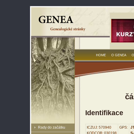
HOME
O GENEA
O
čá
Identifikace
Rady do začátku
ICZUJ: 570940
GPS:
JT
KODCOB: 030198
S-