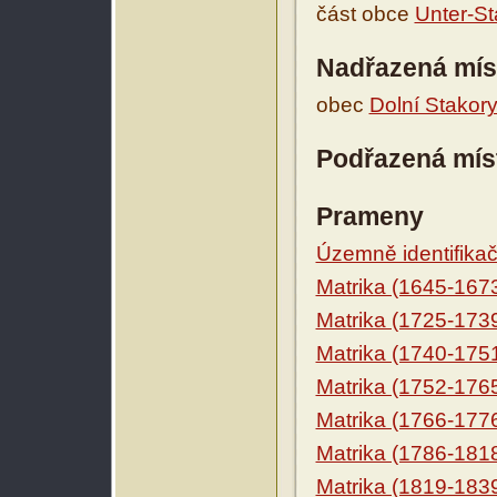
část obce
Unter-St
Nadřazená mís
obec
Dolní Stakor
Podřazená mís
Prameny
Územně identifikačn
Matrika (1645-167
Matrika (1725-173
Matrika (1740-175
Matrika (1752-176
Matrika (1766-177
Matrika (1786-181
Matrika (1819-183