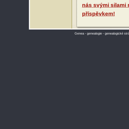
nás svými silami
příspěvkem!
Genea - genealogie - genealogické str