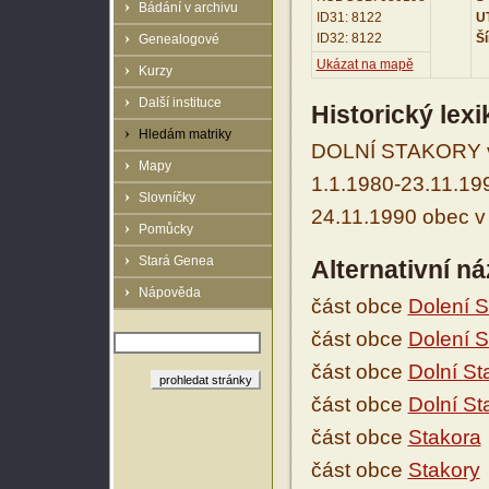
Bádání v archivu
ID31: 8122
UT
ID32: 8122
Ší
Genealogové
Ukázat na mapě
Kurzy
Další instituce
Historický lex
Hledám matriky
DOLNÍ STAKORY v r
Mapy
1.1.1980-23.11.199
Slovníčky
24.11.1990 obec v 
Pomůcky
Stará Genea
Alternativní n
Nápověda
část obce
Dolení S
část obce
Dolení S
část obce
Dolní St
část obce
Dolní St
část obce
Stakora
část obce
Stakory