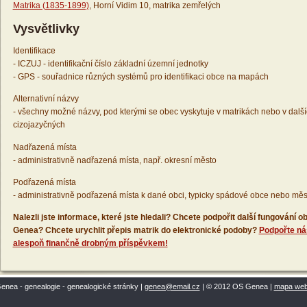
Matrika (1835-1899)
, Horní Vidim 10, matrika zemřelých
Vysvětlivky
Identifikace
- ICZUJ - identifikační číslo základní územní jednotky
- GPS - souřadnice různých systémů pro identifikaci obce na mapách
Alternativní názvy
- všechny možné názvy, pod kterými se obec vyskytuje v matrikách nebo v dalš
cizojazyčných
Nadřazená místa
- administrativně nadřazená místa, např. okresní město
Podřazená místa
- administrativně podřazená místa k dané obci, typicky spádové obce nebo měs
Nalezli jste informace, které jste hledali? Chcete podpořit další fungování
Genea? Chcete urychlit přepis matrik do elektronické podoby?
Podpořte ná
alespoň finančně drobným příspěvkem!
enea - genealogie - genealogické stránky |
genea@email.cz
| © 2012 OS Genea |
mapa we