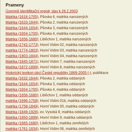
Prameny
Územně identifikační registr, stav k 28.2.2003
Matrika (1616-1705)
, Pšovka 6, matrika narozených
Matrika (1633-1644)
, Pšovka 2, matrika narozených
Matrika (1644-1654)
, Pšovka 3, matrika narozených
Matrika (1654-1705)
, Pšovka 4, matrika narozených
Matrika (1656-1680)
, Liběchov 1, matrika narozených
matrika (1742-1773)
, Horní Vidim 02, matrika narozených
matrika (1774-1803)
, Horní Vidim 03, matrika narozených
matrika (1803-1844)
, Horní Vidim 04, matrika narozených
Matrika (1845-1871)
, Horní Vidim 7, matrika narozených
Matrika (1872-1899)
, Horní Vidim 8, matrika narozených
Historický lexikon obcí České republiky 1869-2005 (-)
, publikace
Matrika (1632-1644)
, Pšovka 2, matrika oddaných
Matrika (1644-1654)
, Pšovka 3, matrika oddaných
Matrika (1654-1705)
, Pšovka 4, matrika oddaných
Matrika (1656-1680)
, Liběchov 1, matrika oddaných
matrika (1696-1758)
, Horní Vidim 01b, matrika oddaných
matrika (1758-1849)
, Horní Vidim 05, matrika oddaných
Matrika (1849-1926)
, ev. Vysoká 8, matrika oddaných
Matrika (1850-1899)
, Horní Vidim 9, matrika oddaných
Matrika (1665-1680)
, Liběchov 1, matrika zemřelých
matrika (1761-1834)
, Horní Vidim 06, matrika zemřelých