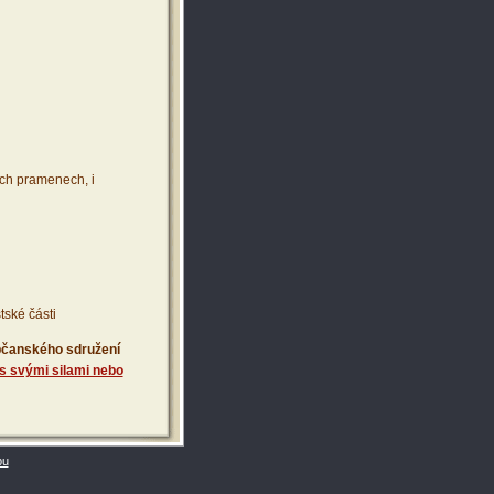
ích pramenech, i
tské části
 občanského sdružení
s svými silami nebo
bu