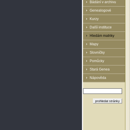
Bádání v archivu
Genealogové
Kurzy
Další instituce
Hledám matriky
Mapy
Slovníčky
Pomůcky
Stará Genea
Nápověda