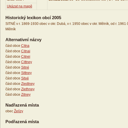
Ukázat na mapě
Historický lexikon obcí 2005
SITNÉ v r. 1869-1930 obec v okr. Dubá, v r. 1950 obec v okr. Mělník, od r. 1961 č
Mělník
Alternativní názvy
část obce
Citna
část obce
Citnai
část obce
Citnei
část obce
Cittney
část obce
Sitné
část obce
Sittney
část obce
Sitvé
část obce
Ziedtney
část obce
Ziethney
část obce
Zitney
Nadřazená místa
obec
Želízy
Podřazená místa