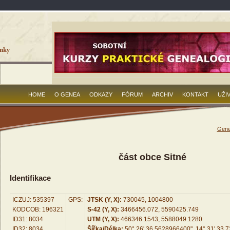
HOME
O GENEA
ODKAZY
FÓRUM
ARCHIV
KONTAKT
UŽI
Gene
část obce Sitné
Identifikace
ICZUJ: 535397
GPS:
JTSK (Y, X):
730045, 1004800
KODCOB: 196321
S-42 (Y, X):
3466456.072, 5590425.749
ID31: 8034
UTM (Y, X):
466346.1543, 5588049.1280
ID32: 8034
Šířka/Délka:
50° 26' 36.5628966400", 14° 31' 33.