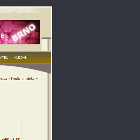
VATEL
HLEDÁNÍ
a.cz
»
Hledám matriky
»
7399853100"