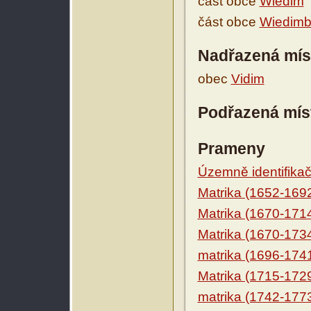
část obce
Wiedim
část obce
Wiedim
Nadřazená mís
obec
Vidim
Podřazená mís
Prameny
Územně identifikačn
Matrika (1652-169
Matrika (1670-171
Matrika (1670-173
matrika (1696-174
Matrika (1715-172
matrika (1742-177