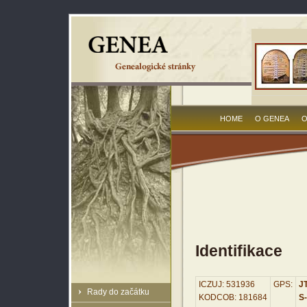
HOME
O GENEA
O
Identifikace
ICZUJ: 531936
GPS:
JT
Rady do začátku
KODCOB: 181684
S-