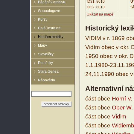
ID31: 8010
UT
Bádání v archivu
ID32: 8010
Ší
Genealogové
Ukázat na mapě
Kurzy
Historický lex
Další instituce
Hledám matriky
VIDIM v r. 1869 ob
Mapy
Vidím obec v okr. D
Slovníčky
1950 obec v okr. D
Pomůcky
1.1.1980-23.11.199
Stará Genea
24.11.1990 obec v 
Nápověda
Alternativní n
část obce
Horní V.
část obce
Ober W.
část obce
Vidim
část obce
Widiem