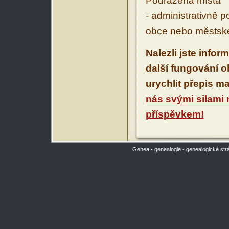
Podřazená místa
- administrativně 
obce nebo městské
Nalezli jste infor
další fungování 
urychlit přepis m
nás svými silami
příspěvkem!
Genea - genealogie - genealogické str