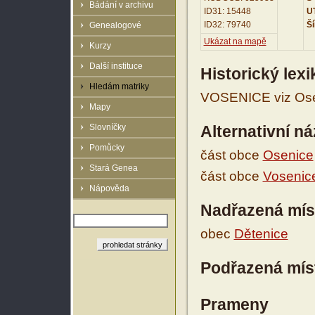
Bádání v archivu
ID31: 15448
UT
ID32: 79740
Ší
Genealogové
Ukázat na mapě
Kurzy
Další instituce
Historický lex
Hledám matriky
VOSENICE viz Osen
Mapy
Slovníčky
Alternativní n
Pomůcky
část obce
Osenice
Stará Genea
část obce
Vosenic
Nápověda
Nadřazená mís
obec
Dětenice
Podřazená mís
Prameny