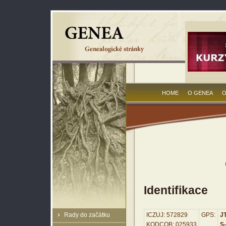
HOME
O GENEA
O
Identifikace
Rady do začátku
ICZUJ: 572829
GPS:
JT
KODCOB: 025933
S-