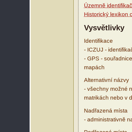
Územně identifikačn
Historický lexikon
Vysvětlivky
Identifikace
- ICZUJ - identifik
- GPS - souřadnice
mapách
Alternativní názvy
- všechny možné ná
matrikách nebo v d
Nadřazená místa
- administrativně 