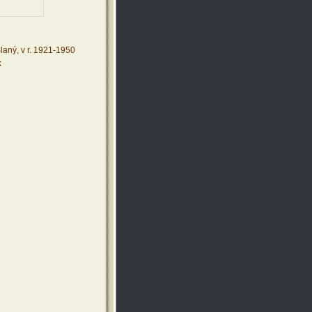
laný, v r. 1921-1950
k