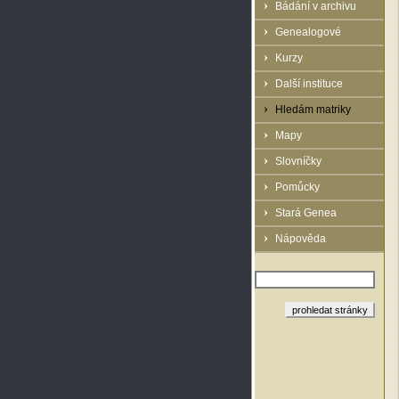
Bádání v archivu
Genealogové
Kurzy
Další instituce
Hledám matriky
Mapy
Slovníčky
Pomůcky
Stará Genea
Nápověda