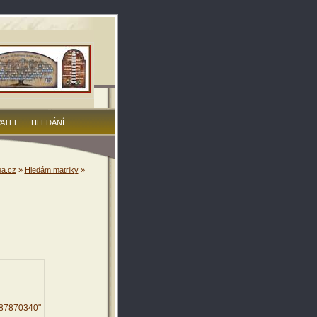
VATEL
HLEDÁNÍ
a.cz
»
Hledám matriky
»
187870340"