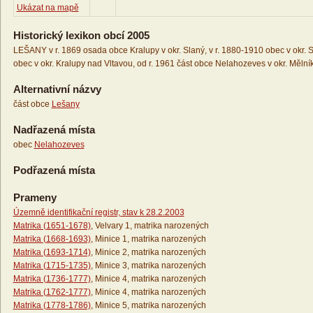
Ukázat na mapě
Historický lexikon obcí 2005
LEŠANY v r. 1869 osada obce Kralupy v okr. Slaný, v r. 1880-1910 obec v okr. S
obec v okr. Kralupy nad Vltavou, od r. 1961 část obce Nelahozeves v okr. Mělní
Alternativní názvy
část obce
Lešany
Nadřazená místa
obec
Nelahozeves
Podřazená místa
Prameny
Územně identifikační registr, stav k 28.2.2003
Matrika (1651-1678)
, Velvary 1, matrika narozených
Matrika (1668-1693)
, Minice 1, matrika narozených
Matrika (1693-1714)
, Minice 2, matrika narozených
Matrika (1715-1735)
, Minice 3, matrika narozených
Matrika (1736-1777)
, Minice 4, matrika narozených
Matrika (1762-1777)
, Minice 4, matrika narozených
Matrika (1778-1786)
, Minice 5, matrika narozených