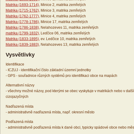
Matrika (1693-1714)
, Minice 2, matrika zemřelých
Matrika (1715-1762)
, Minice 3, matrika zemřelých
Matrika (1762-1777)
, Minice 4, matrika zemřelých
Matrika (1778-1786)
, Minice 17, matrika zemřelých
Matrika (1786-1838)
, Nelahozeves 11, matrika zemřelých
matrika (1799-1832)
, Ledčice 06, matrika zemřelých
Matrika (1833-1895)
, ev. Ledčice 10, matrika zemřelých
Matrika (1839-1883)
, Nelahozeves 13, matrika zemřelých
Vysvětlivky
Identifikace
- ICZUJ - identifikační číslo základní územní jednotky
- GPS - souřadnice různých systémů pro identifikaci obce na mapách
Alternativní názvy
- všechny možné názvy, pod kterými se obec vyskytuje v matrikách nebo v dalš
cizojazyčných
Nadřazená místa
- administrativně nadřazená místa, např. okresní město
Podřazená místa
- administrativně podřazená místa k dané obci, typicky spádové obce nebo měs