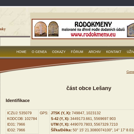
HOME
O GENEA
ODKAZY
FÓRUM
ARCHIV
KONTAKT
UŽI
Gene
část obce Lešany
Identifikace
ICZUJ: 535079
GPS:
JTSK (Y, X):
749847, 1023132
KODCOB: 102784
S-42 (Y, X):
3449173.661, 5569697.903
ID31: 7966
UTM (Y, X):
449070.7803, 5567329.7210
ID32: 7966
Šířka/Délka:
50° 15' 21.3080074100", 14° 17' 8.0