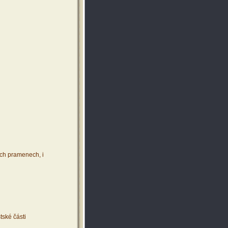
ích pramenech, i
tské části