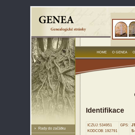
HOME
O GENEA
O
Identifikace
ICZUJ: 534951
GPS:
JT
Rady do začátku
KODCOB: 192791
S-