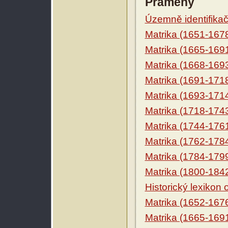
Prameny
Územně identifikačn
Matrika (1651-167
Matrika (1665-169
Matrika (1668-169
Matrika (1691-171
Matrika (1693-171
Matrika (1718-174
Matrika (1744-176
Matrika (1762-178
Matrika (1784-179
Matrika (1800-184
Historický lexikon
Matrika (1652-167
Matrika (1665-169