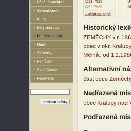
ID31: 7929
UT
Bádání v archivu
ID32: 7929
Ší
Genealogové
Ukázat na mapě
Kurzy
Historický lex
Další instituce
Hledám matriky
ZEMĚCHY v r. 1869
Mapy
obec v okr. Kralupy
Slovníčky
Mělník, od 1.1.198
Pomůcky
Alternativní n
Stará Genea
část obce
Zeměch
Nápověda
Nadřazená mís
obec
Kralupy nad 
Podřazená mís