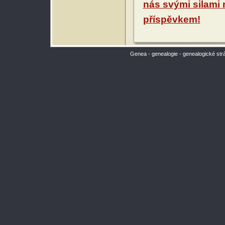
nás svými silami
příspěvkem!
Genea - genealogie - genealogické str