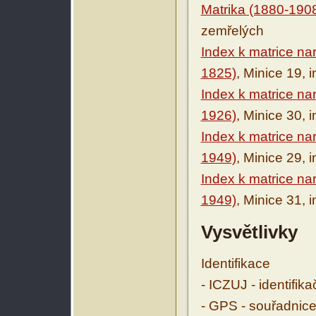
Matrika (1880-190
zemřelých
Index k matrice n
1825)
, Minice 19, 
Index k matrice n
1926)
, Minice 30, 
Index k matrice na
1949)
, Minice 29, 
Index k matrice na
1949)
, Minice 31, 
Vysvětlivky
Identifikace
- ICZUJ - identifik
- GPS - souřadnice