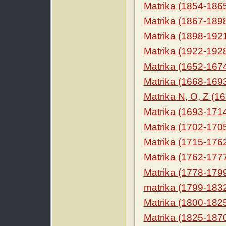
Matrika (1854-186
Matrika (1867-189
Matrika (1898-192
Matrika (1922-192
Matrika (1652-167
Matrika (1668-169
Matrika N, O, Z (1
Matrika (1693-171
Matrika (1702-170
Matrika (1715-176
Matrika (1762-177
Matrika (1778-179
matrika (1799-183
Matrika (1800-182
Matrika (1825-187