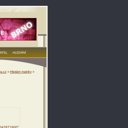
VATEL
HLEDÁNÍ
a.cz
»
Hledám matriky
»
9642871800"