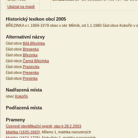
Ukázat na mapě
Historický lexikon obcí 2005
BŘEZINKA v r. 1869-1979 obec v okr. Mělník, od 1.1.1980 část obce Kokořín v o
Alternativní názvy
část obce
Bílá Březinka
část obce
Bresenka
část obce
Březinka
část obce
Černá Březinka
část obce
Prasincka
část obce
Presenka
část obce
Presinka
Nadřazená místa
obec
Kokořín
Podřazená místa
Prameny
Územně identifikační registr, stav k 28.2.2003
Matrika (1635-1683)
, Mšeno 1, matrika narozených