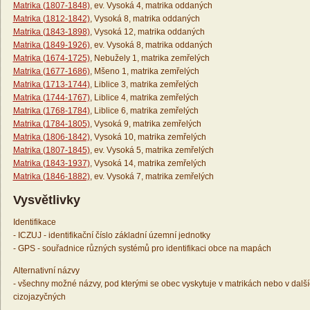
Matrika (1807-1848)
, ev. Vysoká 4, matrika oddaných
Matrika (1812-1842)
, Vysoká 8, matrika oddaných
Matrika (1843-1898)
, Vysoká 12, matrika oddaných
Matrika (1849-1926)
, ev. Vysoká 8, matrika oddaných
Matrika (1674-1725)
, Nebužely 1, matrika zemřelých
Matrika (1677-1686)
, Mšeno 1, matrika zemřelých
Matrika (1713-1744)
, Liblice 3, matrika zemřelých
Matrika (1744-1767)
, Liblice 4, matrika zemřelých
Matrika (1768-1784)
, Liblice 6, matrika zemřelých
Matrika (1784-1805)
, Vysoká 9, matrika zemřelých
Matrika (1806-1842)
, Vysoká 10, matrika zemřelých
Matrika (1807-1845)
, ev. Vysoká 5, matrika zemřelých
Matrika (1843-1937)
, Vysoká 14, matrika zemřelých
Matrika (1846-1882)
, ev. Vysoká 7, matrika zemřelých
Vysvětlivky
Identifikace
- ICZUJ - identifikační číslo základní územní jednotky
- GPS - souřadnice různých systémů pro identifikaci obce na mapách
Alternativní názvy
- všechny možné názvy, pod kterými se obec vyskytuje v matrikách nebo v dalš
cizojazyčných