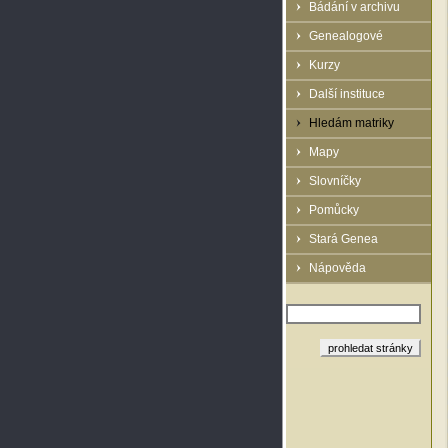
Bádání v archivu
Genealogové
Kurzy
Další instituce
Hledám matriky
Mapy
Slovníčky
Pomůcky
Stará Genea
Nápověda