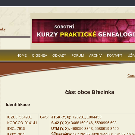
HOME
O GENEA
ODKAZY
FÓRUM
ARCHIV
KONTAKT
UŽI
Gene
část obce Březinka
Identifikace
ICZUJ: 534901
GPS:
JTSK (Y, X):
728281, 1004453
KODCOB: 014141
S-42 (Y, X):
3468160.946, 5590996.698
ID31: 7915
UTM (Y, X):
468050.3343, 5588619.8450
ID32: 7915
Šířka/Délka:
50° 26' 55.3828784400", 14° 32' 59.