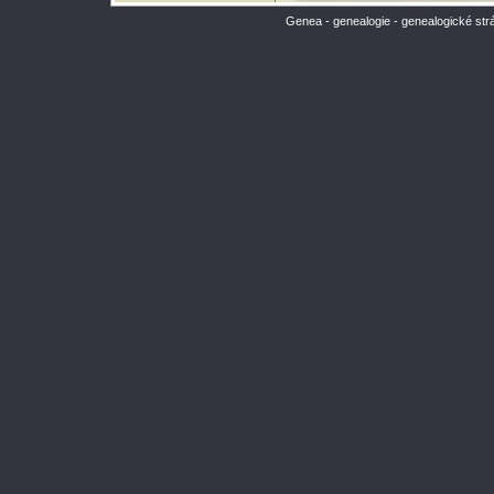
Genea - genealogie - genealogické str