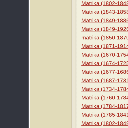
Matrika (1802-184
Matrika (1843-185
Matrika (1849-188
Matrika (1849-192
matrika (1850-187
Matrika (1871-191
Matrika (1670-175
Matrika (1674-172
Matrika (1677-168
Matrika (1687-173
Matrika (1734-178
Matrika (1760-178
Matrika (1784-181
Matrika (1785-184
Matrika (1802-184