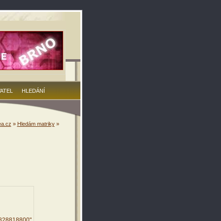
VATEL
HLEDÁNÍ
a.cz
»
Hledám matriky
»
7828818800"