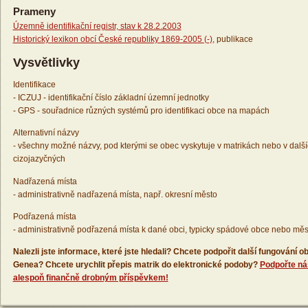
Prameny
Územně identifikační registr, stav k 28.2.2003
Historický lexikon obcí České republiky 1869-2005 (-)
, publikace
Vysvětlivky
Identifikace
- ICZUJ - identifikační číslo základní územní jednotky
- GPS - souřadnice různých systémů pro identifikaci obce na mapách
Alternativní názvy
- všechny možné názvy, pod kterými se obec vyskytuje v matrikách nebo v dalš
cizojazyčných
Nadřazená místa
- administrativně nadřazená místa, např. okresní město
Podřazená místa
- administrativně podřazená místa k dané obci, typicky spádové obce nebo měs
Nalezli jste informace, které jste hledali? Chcete podpořit další fungování
Genea? Chcete urychlit přepis matrik do elektronické podoby?
Podpořte ná
alespoň finančně drobným příspěvkem!