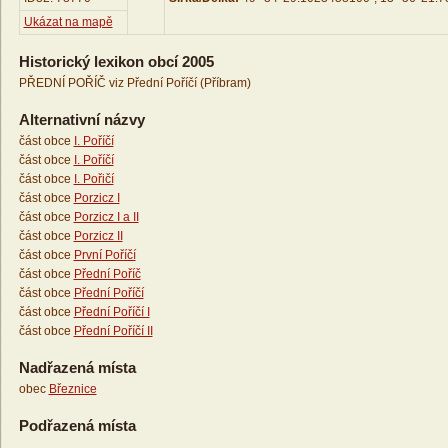
Ukázat na mapě
Historický lexikon obcí 2005
PŘEDNÍ POŘÍČ viz Přední Poříčí (Příbram)
Alternativní názvy
část obce
I. Poříčí
část obce
I. Poříčí
část obce
I. Pořičí
část obce
Porzicz I
část obce
Porzicz I a II
část obce
Porzicz II
část obce
První Poříčí
část obce
Přední Poříč
část obce
Přední Poříčí
část obce
Přední Poříčí I
část obce
Přední Poříčí II
Nadřazená místa
obec
Březnice
Podřazená místa