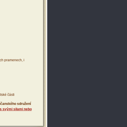
ích pramenech, i
tské části
 občanského sdružení
s svými silami nebo