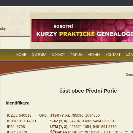
HOME
O GENEA
ODKAZY
FÓRUM
ARCHIV
KONTAKT
UŽI
Gene
část obce Přední Poříč
Identifikace
ICZUJ: 540013
GPS:
JTSK (Y, X):
785096, 1094650
KODCOB: 014311
S-42 (Y, X):
3423413.492, 5494229.031
ID31: 8798
UTM (Y, X):
423321.1054, 5491891.5770
ID32: 78770
Šířka/Délka:
49° 34' 29.1023458100", 13° 56' 21.