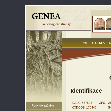
HOME
O GENEA
O
Identifikace
ICZUJ: 537608
GPS:
JT
Rady do začátku
KODCOB: 175447
S-