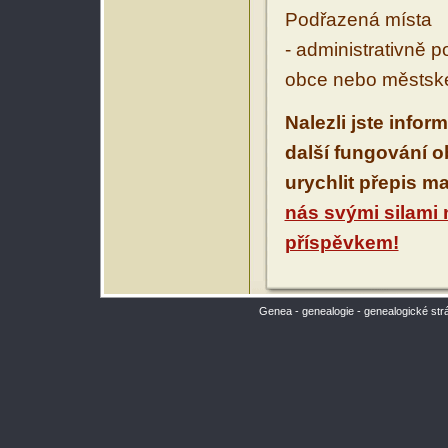
Podřazená místa
- administrativně 
obce nebo městské
Nalezli jste infor
další fungování 
urychlit přepis m
nás svými silami
příspěvkem!
Genea - genealogie - genealogické str