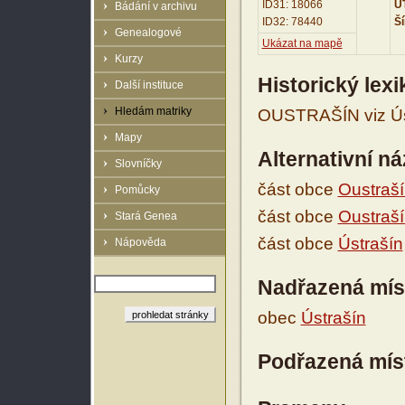
ID31: 18066
UT
Bádání v archivu
ID32: 78440
Ší
Genealogové
Ukázat na mapě
Kurzy
Historický lex
Další instituce
Hledám matriky
OUSTRAŠÍN viz Úst
Mapy
Alternativní n
Slovníčky
část obce
Oustraš
Pomůcky
část obce
Oustraš
Stará Genea
část obce
Ústrašín
Nápověda
Nadřazená mís
obec
Ústrašín
Podřazená mís