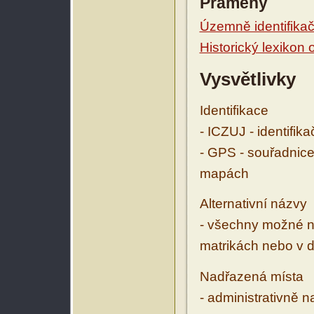
Prameny
Územně identifikačn
Historický lexikon
Vysvětlivky
Identifikace
- ICZUJ - identifik
- GPS - souřadnice
mapách
Alternativní názvy
- všechny možné ná
matrikách nebo v d
Nadřazená místa
- administrativně 