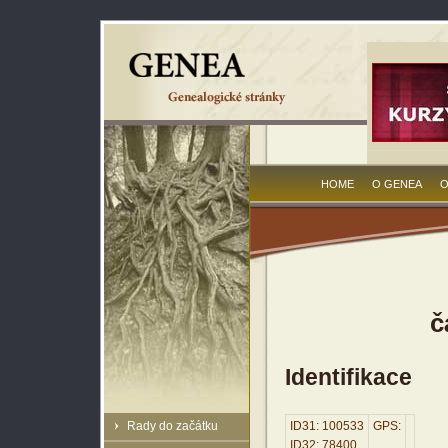
HOME
O GENEA
O
č
Identifikace
Rady do začátku
ID31: 100533
GPS:
ID32: 78400