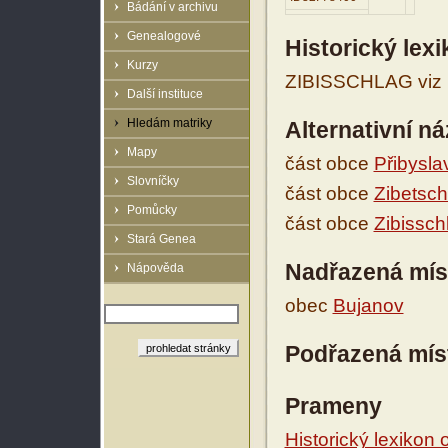
Bádání v archivu
Genealogové
Historický lex
Kurzy
ZIBISSCHLAG viz P
Další instituce
Hledám matriky
Alternativní n
Mapy
část obce
Přibysla
Slovníčky
část obce
Zibetsch
Pomůcky
část obce
Zibissch
Stará Genea
Nadřazená mís
Nápověda
obec
Bujanov
Podřazená mís
Prameny
Historický lexikon