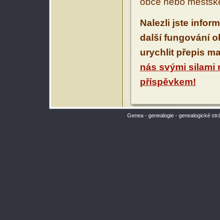
obce nebo městské
Nalezli jste infor
další fungování 
urychlit přepis m
nás svými silami
příspěvkem!
Genea - genealogie - genealogické str