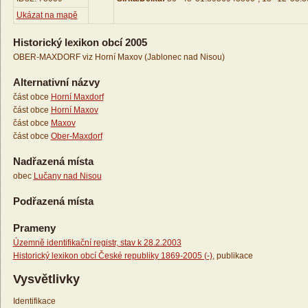
Ukázat na mapě
Historický lexikon obcí 2005
OBER-MAXDORF viz Horní Maxov (Jablonec nad Nisou)
Alternativní názvy
část obce
Horní Maxdorf
část obce
Horní Maxov
část obce
Maxov
část obce
Ober-Maxdorf
Nadřazená místa
obec
Lučany nad Nisou
Podřazená místa
Prameny
Územně identifikační registr, stav k 28.2.2003
Historický lexikon obcí České republiky 1869-2005 (-)
, publikace
Vysvětlivky
Identifikace