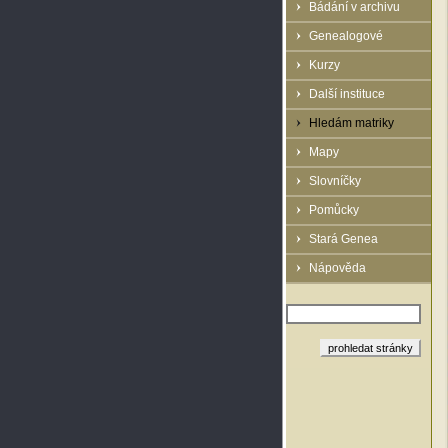
Bádání v archivu
Genealogové
Kurzy
Další instituce
Hledám matriky
Mapy
Slovníčky
Pomůcky
Stará Genea
Nápověda