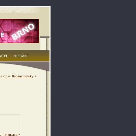
VATEL
HLEDÁNÍ
a.cz
»
Hledám matriky
»
3963406400"