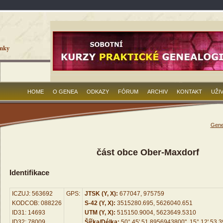
HOME
O GENEA
ODKAZY
FÓRUM
ARCHIV
KONTAKT
UŽI
Gene
část obce Ober-Maxdorf
Identifikace
ICZUJ: 563692
GPS:
JTSK (Y, X):
677047, 975759
KODCOB: 088226
S-42 (Y, X):
3515280.695, 5626040.651
ID31: 14693
UTM (Y, X):
515150.9004, 5623649.5310
ID32: 78009
Šířka/Délka:
50° 45' 51.8956943800", 15° 12' 53.