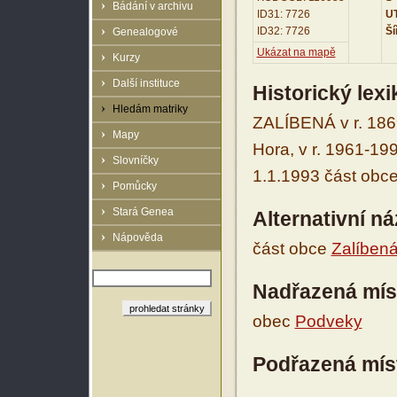
Bádání v archivu
ID31: 7726
UT
ID32: 7726
Ší
Genealogové
Ukázat na mapě
Kurzy
Další instituce
Historický lex
Hledám matriky
ZALÍBENÁ v r. 186
Mapy
Hora, v r. 1961-19
Slovníčky
1.1.1993 část obc
Pomůcky
Stará Genea
Alternativní n
Nápověda
část obce
Zalíben
Nadřazená mís
obec
Podveky
Podřazená mís