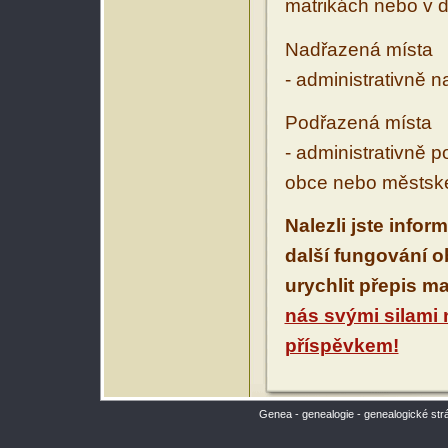
matrikách nebo v d
Nadřazená místa
- administrativně 
Podřazená místa
- administrativně 
obce nebo městské
Nalezli jste infor
další fungování 
urychlit přepis m
nás svými silami
příspěvkem!
Genea - genealogie - genealogické str