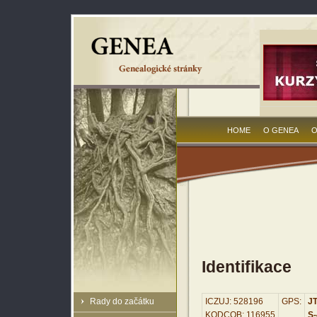
HOME
O GENEA
O
Identifikace
Rady do začátku
ICZUJ: 528196
GPS:
JT
KODCOB: 116955
S-