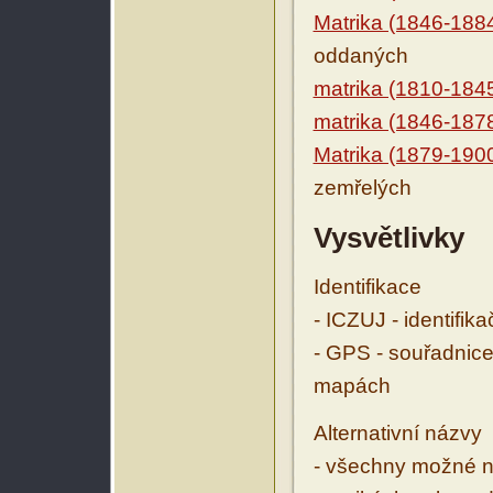
Matrika (1846-188
oddaných
matrika (1810-184
matrika (1846-187
Matrika (1879-190
zemřelých
Vysvětlivky
Identifikace
- ICZUJ - identifik
- GPS - souřadnice
mapách
Alternativní názvy
- všechny možné ná