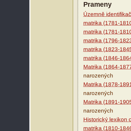
Prameny
Územně identifikačn
matrika (1781-181
matrika (1781-181
matrika (1796-182
matrika (1823-184
matrika (1846-186
Matrika (1864-187
narozených
Matrika (1878-189
narozených
Matrika (1891-190
narozených
Historický lexikon
matrika (1810-184