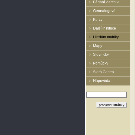
Bádání v archivu
Genealogové
Kurzy
Další instituce
Hledám matriky
Mapy
Slovníčky
Pomůcky
Stará Genea
Nápověda