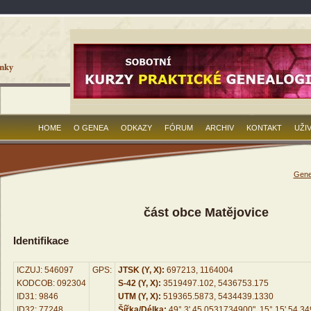
HOME
O GENEA
ODKAZY
FÓRUM
ARCHIV
KONTAKT
UŽI
Gene
část obce Matějovice
Identifikace
ICZUJ: 546097
GPS:
JTSK (Y, X):
697213, 1164004
KODCOB: 092304
S-42 (Y, X):
3519497.102, 5436753.175
ID31: 9846
UTM (Y, X):
519365.5873, 5434439.1330
ID32: 77248
Šířka/Délka:
49° 3' 45.0531734900", 15° 15' 54.3