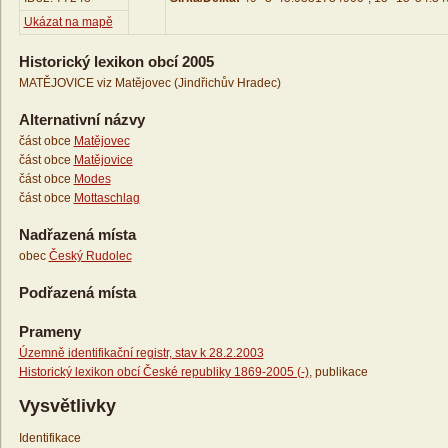
Ukázat na mapě
Historický lexikon obcí 2005
MATĚJOVICE viz Matějovec (Jindřichův Hradec)
Alternativní názvy
část obce
Matějovec
část obce
Matějovice
část obce
Modes
část obce
Mottaschlag
Nadřazená místa
obec
Český Rudolec
Podřazená místa
Prameny
Územně identifikační registr, stav k 28.2.2003
Historický lexikon obcí České republiky 1869-2005 (-)
, publikace
Vysvětlivky
Identifikace