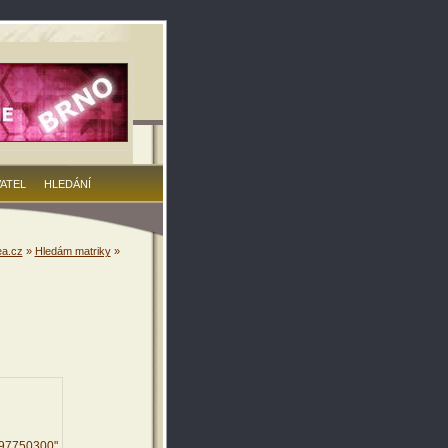
VATEL
HLEDÁNÍ
a.cz
»
Hledám matriky
»
497750300"