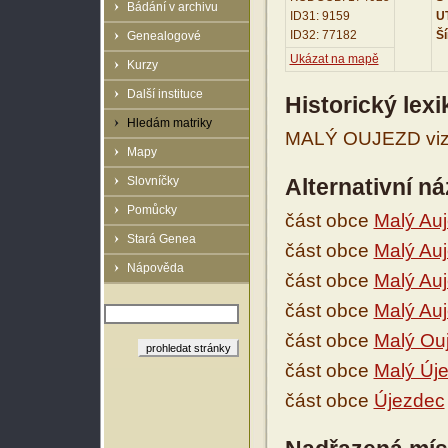
Bádání v archivu
ID31: 9159
UT
ID32: 77182
Ší
Genealogové
Ukázat na mapě
Kurzy
Další instituce
Historický lex
Hledám matriky
MALÝ OUJEZD viz 
Mapy
Slovníčky
Alternativní n
Pomůcky
část obce
Malý Au
Stará Genea
část obce
Malý Au
Nápověda
část obce
Malý Au
část obce
Malý Au
část obce
Malý Ou
část obce
Malý Új
část obce
Újezdec