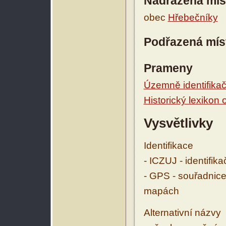
Nadřazená mís
obec
Hřebečníky
Podřazená mís
Prameny
Územně identifikačn
Historický lexikon
Vysvětlivky
Identifikace
- ICZUJ - identifik
- GPS - souřadnice
mapách
Alternativní názvy