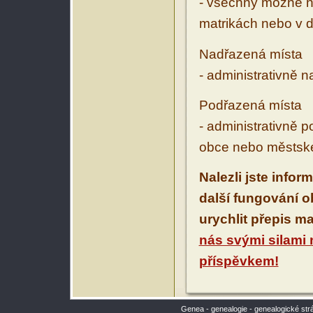
- všechny možné ná
matrikách nebo v d
Nadřazená místa
- administrativně 
Podřazená místa
- administrativně 
obce nebo městské
Nalezli jste infor
další fungování 
urychlit přepis m
nás svými silami
příspěvkem!
Genea - genealogie - genealogické str