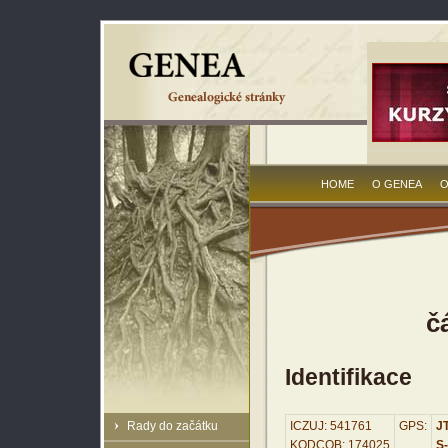
HOME
O GENEA
O
č
Identifikace
Rady do začátku
ICZUJ: 541761
GPS:
JT
KODCOB: 174025
S-