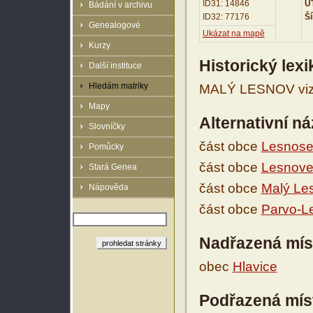
ID31: 14846
UT
Bádání v archivu
ID32: 77176
Ší
Genealogové
Ukázat na mapě
Kurzy
Historický lex
Další instituce
Hledám matriky
MALÝ LESNOV viz 
Mapy
Alternativní n
Slovníčky
část obce
Lesnose
Pomůcky
část obce
Lesnove
Stará Genea
část obce
Malý Le
Nápověda
část obce
Parvo-L
Nadřazená mís
obec
Hlavice
Podřazená mís