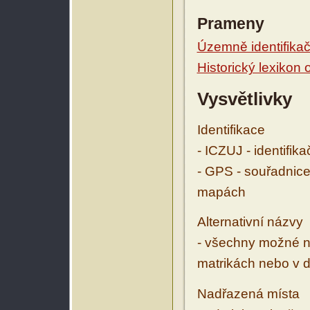
Prameny
Územně identifikačn
Historický lexikon
Vysvětlivky
Identifikace
- ICZUJ - identifik
- GPS - souřadnice
mapách
Alternativní názvy
- všechny možné ná
matrikách nebo v d
Nadřazená místa