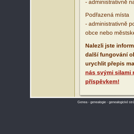
- administrativně 
Podřazená místa
- administrativně 
obce nebo městské
Nalezli jste infor
další fungování 
urychlit přepis m
nás svými silami
příspěvkem!
Genea - genealogie - genealogické str