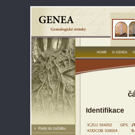
HOME
O GENEA
O
č
Identifikace
ICZUJ: 564052
GPS:
JT
Rady do začátku
KODCOB: 039004
S-