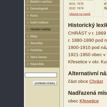
Bádání v archivu
ID31: 7676
UT
ID32: 7676
Ší
Genealogové
Ukázat na mapě
Kurzy
Další instituce
Historický lex
Hledám matriky
CHRÁST v r. 1869 
Mapy
r. 1880-1890 pod n
Slovníčky
1900-1910 pod názv
Pomůcky
1921-1950 obec v o
Stará Genea
Křesetice v okr. K
Nápověda
Alternativní n
část obce
Chrást
Nadřazená mís
obec
Křesetice