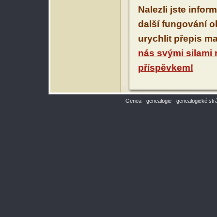
Nalezli jste infor
další fungování 
urychlit přepis m
nás svými silami
příspěvkem!
Genea - genealogie - genealogické str