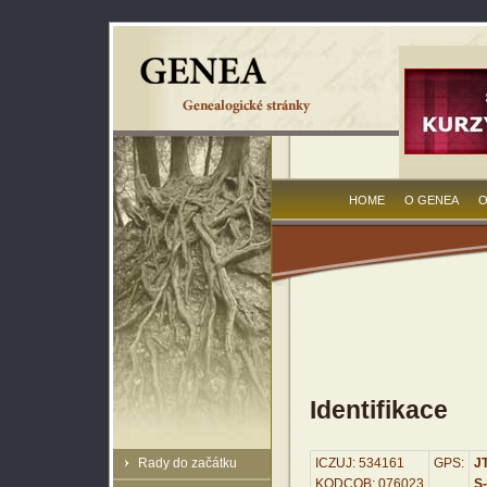
HOME
O GENEA
O
Identifikace
Rady do začátku
ICZUJ: 534161
GPS:
JT
KODCOB: 076023
S-