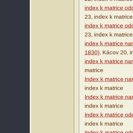
index k matrice o
23, index k matrice
index k matrice od
23, index k matrice
index k matrice na
1830)
, Kácov 20, i
index k matrice na
matrice
Index k matrice na
index k matrice
Index k matrice na
index k matrice
Index k matrice o
index k matrice
Index k matrice o