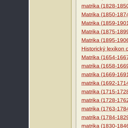
matrika (1828-185
Matrika (1850-187
Matrika (1859-190
Matrika (1875-189
Matrika (1895-190
Historický lexikon
Matrika (1654-166
matrika (1658-166
matrika (1669-169
matrika (1692-171
matrika (1715-172
matrika (1728-176
matrika (1763-178
matrika (1784-182
matrika (1830-184