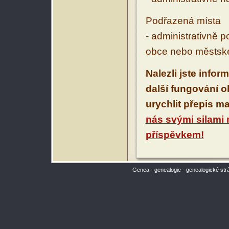
Podřazená místa
- administrativně 
obce nebo městské
Nalezli jste infor
další fungování 
urychlit přepis m
nás svými silami
příspěvkem!
Genea - genealogie - genealogické str