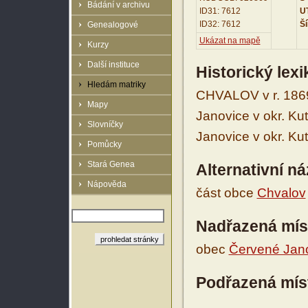
Bádání v archivu
ID31: 7612
UT
ID32: 7612
Ší
Genealogové
Ukázat na mapě
Kurzy
Další instituce
Historický lex
Hledám matriky
CHVALOV v r. 186
Mapy
Janovice v okr. Ku
Slovníčky
Janovice v okr. Ku
Pomůcky
Stará Genea
Alternativní n
Nápověda
část obce
Chvalov
Nadřazená mís
obec
Červené Jan
Podřazená mís