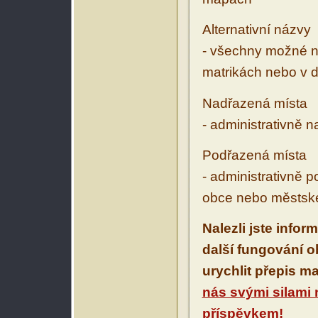
Alternativní názvy
- všechny možné ná
matrikách nebo v d
Nadřazená místa
- administrativně 
Podřazená místa
- administrativně 
obce nebo městské
Nalezli jste infor
další fungování 
urychlit přepis m
nás svými silami
příspěvkem!