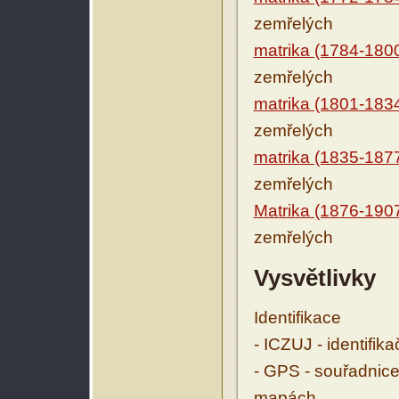
zemřelých
matrika (1784-180
zemřelých
matrika (1801-183
zemřelých
matrika (1835-187
zemřelých
Matrika (1876-190
zemřelých
Vysvětlivky
Identifikace
- ICZUJ - identifik
- GPS - souřadnice
mapách