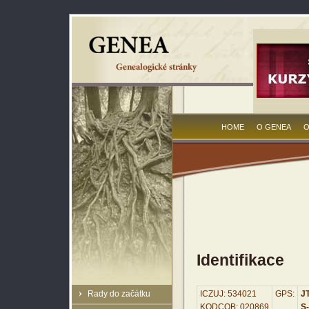
HOME
O GENEA
O
Identifikace
Rady do začátku
ICZUJ: 534021
GPS:
JT
KODCOB: 020869
S-