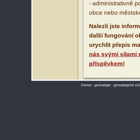
- administrativně 
obce nebo městské
Nalezli jste infor
další fungování 
urychlit přepis m
nás svými silami
příspěvkem!
Genea - genealogie - genealogické str