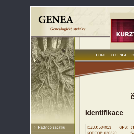
HOME
O GENEA
O
Identifikace
Rady do začátku
ICZUJ: 534013
GPS:
JT
KODCOB: 020320
S-