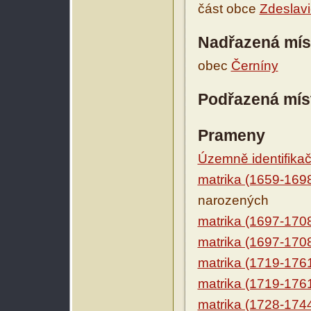
část obce
Zdeslav
Nadřazená mís
obec
Černíny
Podřazená mís
Prameny
Územně identifikačn
matrika (1659-169
narozených
matrika (1697-170
matrika (1697-170
matrika (1719-176
matrika (1719-176
matrika (1728-174