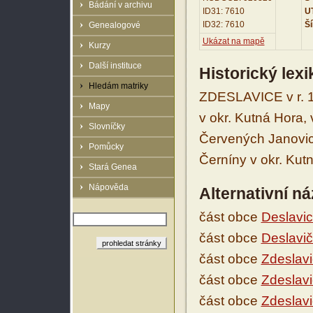
Bádání v archivu
ID31: 7610
UT
ID32: 7610
Ší
Genealogové
Ukázat na mapě
Kurzy
Další instituce
Historický lex
Hledám matriky
ZDESLAVICE v r. 1
Mapy
v okr. Kutná Hora,
Slovníčky
Červených Janovic 
Pomůcky
Černíny v okr. Kut
Stará Genea
Nápověda
Alternativní n
část obce
Deslavi
část obce
Deslavi
část obce
Zdeslav
část obce
Zdeslav
část obce
Zdeslavi