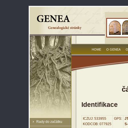
HOME
O GENEA
O
č
Identifikace
ICZUJ: 533955
GPS:
JT
Rady do začátku
KODCOB: 077925
S-