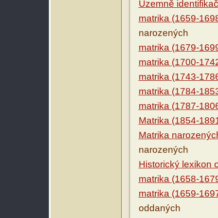
Územně identifikačn
matrika (1659-169
narozených
matrika (1679-169
matrika (1700-174
matrika (1743-178
matrika (1784-185
matrika (1787-180
Matrika (1854-189
Matrika narozenýc
narozených
Historický lexikon
matrika (1658-167
matrika (1659-169
oddaných