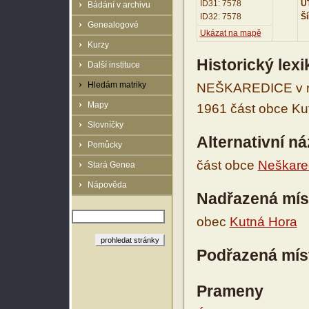
ID31: 7578
UT
Bádání v archivu
ID32: 7578
Ší
Genealogové
Ukázat na mapě
Kurzy
Historický lex
Další instituce
Hledám matriky
NEŠKAREDICE v r. 
Mapy
1961 část obce Kut
Slovníčky
Alternativní n
Pomůcky
část obce
Neškare
Stará Genea
Nápověda
Nadřazená mís
obec
Kutná Hora
Podřazená mís
Prameny