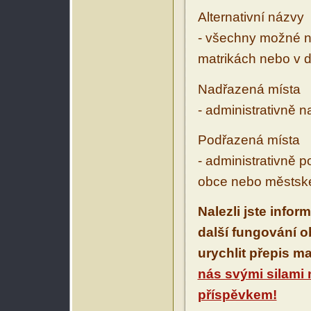
Alternativní názvy
- všechny možné ná
matrikách nebo v d
Nadřazená místa
- administrativně 
Podřazená místa
- administrativně 
obce nebo městské
Nalezli jste infor
další fungování 
urychlit přepis m
nás svými silami
příspěvkem!