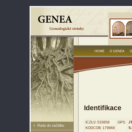
HOME
O GENEA
O
Identifikace
ICZUJ: 533858
GPS:
JT
Rady do začátku
KODCOB: 179868
S-