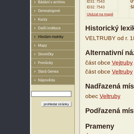
ID31: 7543
UT
Bádání v archivu
ID32: 7543
Ší
Genealogové
Ukázat na mapě
Kurzy
Historický lex
Další instituce
Hledám matriky
VELTRUBY od r. 18
Mapy
Alternativní n
Slovníčky
část obce
Vejtruby
Pomůcky
část obce
Veltruby
Stará Genea
Nápověda
Nadřazená mís
obec
Veltruby
Podřazená mís
Prameny