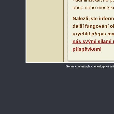
obce nebo městské
Nalezli jste infor
další fungování 
urychlit přepis m
nás svými silami
příspěvkem!
Genea - genealogie - genealogické str