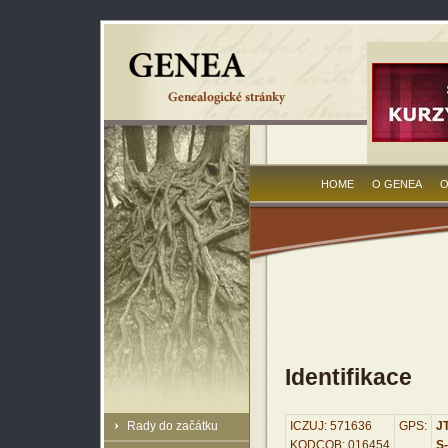
HOME
O GENEA
O
Identifikace
Rady do začátku
ICZUJ: 571636
GPS:
JT
KODCOB: 016454
S-