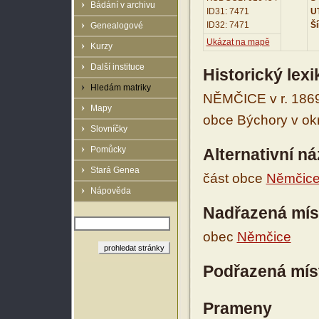
Bádání v archivu
ID31: 7471
UT
ID32: 7471
Ší
Genealogové
Ukázat na mapě
Kurzy
Další instituce
Historický lex
Hledám matriky
NĚMČICE v r. 1869-
Mapy
obce Býchory v okr
Slovníčky
Pomůcky
Alternativní n
Stará Genea
část obce
Němčic
Nápověda
Nadřazená mís
obec
Němčice
Podřazená mís
Prameny