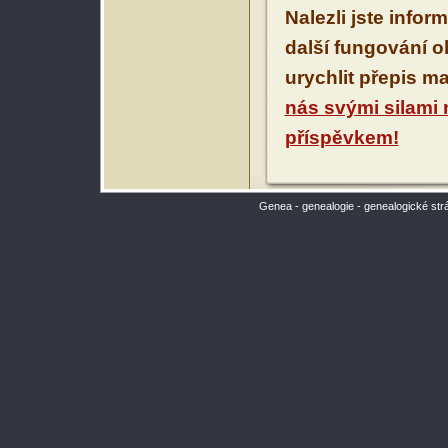
Nalezli jste infor
další fungování 
urychlit přepis m
nás svými silami
příspěvkem!
Genea - genealogie - genealogické str