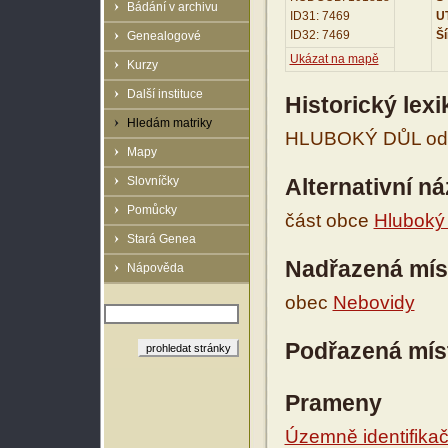
Bádání v archivu
ID31: 7469
UT
ID32: 7469
Ší
Genealogové
Ukázat na mapě
Kurzy
Další instituce
Historický lex
Hledám matriky
HLUBOKÝ DŮL od r.
Mapy
Slovníčky
Alternativní n
Pomůcky
část obce
Hluboký
Stará Genea
Nadřazená mís
Nápověda
obec
Nebovidy
Podřazená mís
Prameny
Územně identifikačn