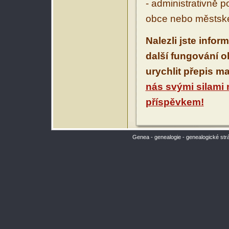
- administrativně 
obce nebo městské
Nalezli jste infor
další fungování 
urychlit přepis m
nás svými silami
příspěvkem!
Genea - genealogie - genealogické str