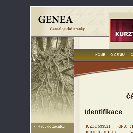
HOME
O GENEA
O
č
Identifikace
Rady do začátku
ICZUJ: 533521
GPS:
JT
KODCOB: 101818
S-