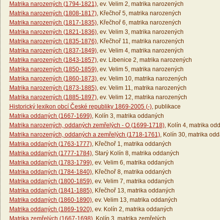
Matrika narozených (1794-1821)
, ev. Velim 2, matrika narozených
Matrika narozených (1808-1817)
, Křečhoř 5, matrika narozených
Matrika narozených (1817-1835)
, Křečhoř 6, matrika narozených
Matrika narozených (1821-1836)
, ev. Velim 3, matrika narozených
Matrika narozených (1835-1876)
, Křečhoř 11, matrika narozených
Matrika narozených (1837-1849)
, ev. Velim 4, matrika narozených
Matrika narozených (1843-1857)
, ev. Libenice 2, matrika narozených
Matrika narozených (1850-1859)
, ev. Velim 5, matrika narozených
Matrika narozených (1860-1873)
, ev. Velim 10, matrika narozených
Matrika narozených (1873-1885)
, ev. Velim 11, matrika narozených
Matrika narozených (1885-1897)
, ev. Velim 12, matrika narozených
Historický lexikon obcí České republiky 1869-2005 (-)
, publikace
Matrika oddaných (1667-1699)
, Kolín 3, matrika oddaných
Matrika narozených, oddaných zemřelých - O (1699-1718)
, Kolín 4, matrika o
Matrika narozených, oddaných a zemřelých (1718-1761)
, Kolín 30, matrika od
Matrika oddaných (1763-1777)
, Křečhoř 1, matrika oddaných
Matrika oddaných (1777-1784)
, Starý Kolín 8, matrika oddaných
Matrika oddaných (1783-1799)
, ev. Velim 6, matrika oddaných
Matrika oddaných (1784-1840)
, Křečhoř 8, matrika oddaných
Matrika oddaných (1800-1859)
, ev. Velim 7, matrika oddaných
Matrika oddaných (1841-1885)
, Křečhoř 13, matrika oddaných
Matrika oddaných (1860-1890)
, ev. Velim 13, matrika oddaných
Matrika oddaných (1869-1920)
, ev. Kolín 2, matrika oddaných
Matrika zemřelých (1667-1698)
, Kolín 3, matrika zemřelých