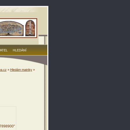
VATEL
HLEDÁNÍ
a.cz
»
Hledám matriky
»
77898900"