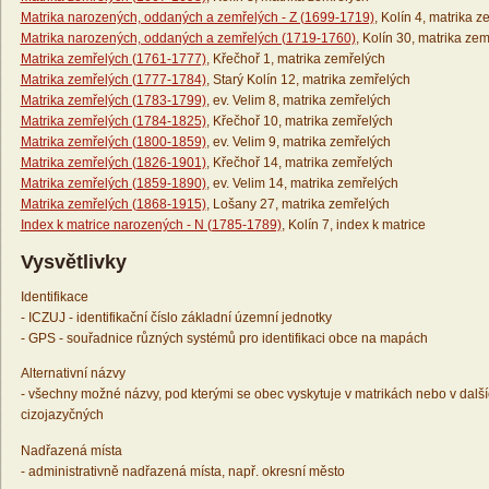
Matrika narozených, oddaných a zemřelých - Z (1699-1719)
, Kolín 4, matrika 
Matrika narozených, oddaných a zemřelých (1719-1760)
, Kolín 30, matrika ze
Matrika zemřelých (1761-1777)
, Křečhoř 1, matrika zemřelých
Matrika zemřelých (1777-1784)
, Starý Kolín 12, matrika zemřelých
Matrika zemřelých (1783-1799)
, ev. Velim 8, matrika zemřelých
Matrika zemřelých (1784-1825)
, Křečhoř 10, matrika zemřelých
Matrika zemřelých (1800-1859)
, ev. Velim 9, matrika zemřelých
Matrika zemřelých (1826-1901)
, Křečhoř 14, matrika zemřelých
Matrika zemřelých (1859-1890)
, ev. Velim 14, matrika zemřelých
Matrika zemřelých (1868-1915)
, Lošany 27, matrika zemřelých
Index k matrice narozených - N (1785-1789)
, Kolín 7, index k matrice
Vysvětlivky
Identifikace
- ICZUJ - identifikační číslo základní územní jednotky
- GPS - souřadnice různých systémů pro identifikaci obce na mapách
Alternativní názvy
- všechny možné názvy, pod kterými se obec vyskytuje v matrikách nebo v dalš
cizojazyčných
Nadřazená místa
- administrativně nadřazená místa, např. okresní město