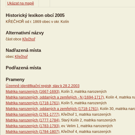
Ukázat na mapě
Historický lexikon obcí 2005
KŘEČHOŘ od r. 1869 obec v okr. Kolín
Alternativní názvy
část obce
Křečhoř
Nadřazená místa
obec
Křečhoř
Podřazená místa
Prameny
Územně identifikační registr, stav k 28.2.2003
Matrika narozených (1667-1693)
, Kolín 3, matrika narozených
Matrika narozených, oddaných a zemřelých - N (1694-1717)
, Kolín 4, matrika 
Matrika narozených (1718-1761)
, Kolín 5, matrika narozených
Matrika narozených, oddaných a zemřelých (1718-1761)
, Kolín 30, matrika na
Matrika narozených (1761-1777)
, Křečhoř 1, matrika narozených
Matrika narozených (1777-1784)
, Starý Kolín 2, matrika narozených
Matrika narozených (1783-1793)
, ev. Velim 1, matrika narozených
Matrika narozených (1784-1807)
, Křečhoř 4, matrika narozených