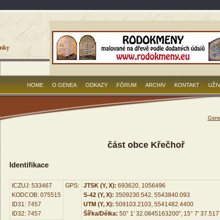
HOME
O GENEA
ODKAZY
FÓRUM
ARCHIV
KONTAKT
UŽI
Gene
část obce Křečhoř
Identifikace
ICZUJ: 533467
GPS:
JTSK (Y, X):
693620, 1056496
KODCOB: 075515
S-42 (Y, X):
3509230.542, 5543840.093
ID31: 7457
UTM (Y, X):
509103.2103, 5541482.4400
ID32: 7457
Šířka/Délka:
50° 1' 32.0845163200", 15° 7' 37.51