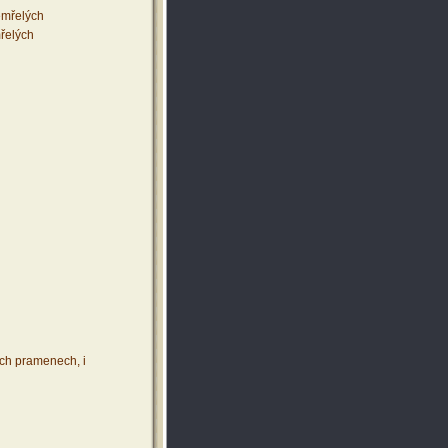
zemřelých
mřelých
ích pramenech, i