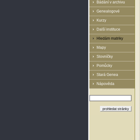
Bádání v archivu
Genealogové
Kurzy
Další instituce
Hledám matriky
Mapy
Slovníčky
Pomůcky
Stará Genea
Nápověda