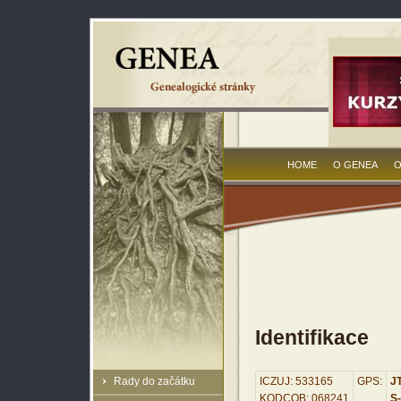
HOME
O GENEA
O
Identifikace
Rady do začátku
ICZUJ: 533165
GPS:
JT
KODCOB: 068241
S-