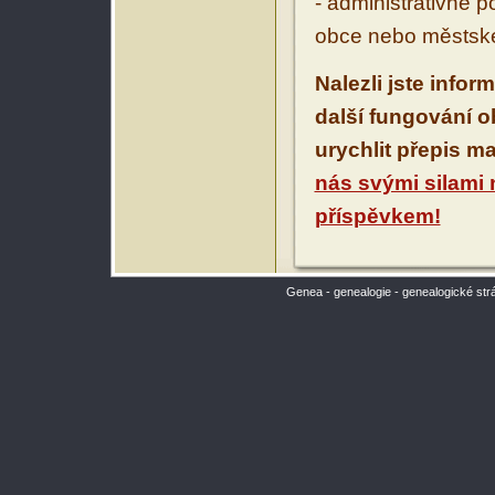
- administrativně 
obce nebo městské
Nalezli jste infor
další fungování 
urychlit přepis m
nás svými silami
příspěvkem!
Genea - genealogie - genealogické str