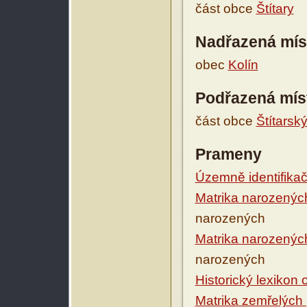
část obce
Štítary
Nadřazená mís
obec
Kolín
Podřazená mís
část obce
Štítarský
Prameny
Územně identifikačn
Matrika narozenýc
narozených
Matrika narozenýc
narozených
Historický lexikon
Matrika zemřelých