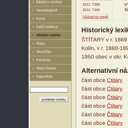
Bádání v archivu
ID31: 7386
UT
ID32: 7386
Ší
Genealogové
Ukázat na mapě
Kurzy
Další instituce
Historický lex
Hledám matriky
ŠTÍTARY v r. 1869 
Mapy
Kolín, v r. 1880-18
Slovníčky
1950 obec v okr. Ko
Pomůcky
Stará Genea
Alternativní n
Nápověda
část obce
Ctitáry
část obce
Ctitary
část obce
Čtitáry
část obce
Čtitary
část obce
Čtitary
část obce
Čtítary