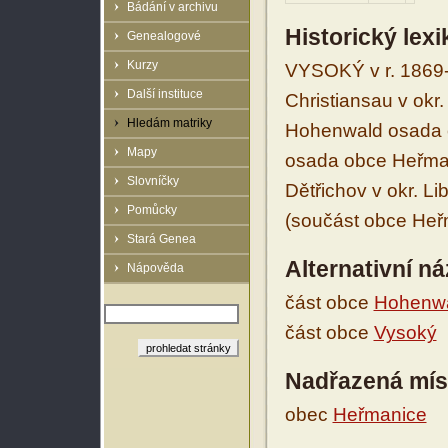
Bádání v archivu
Historický lex
Genealogové
Kurzy
VYSOKÝ v r. 1869
Další instituce
Christiansau v okr
Hledám matriky
Hohenwald osada ob
Mapy
osada obce Heřmani
Slovníčky
Dětřichov v okr. L
Pomůcky
(součást obce Heřm
Stará Genea
Alternativní n
Nápověda
část obce
Hohenw
část obce
Vysoký
Nadřazená mís
obec
Heřmanice