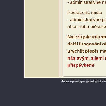
- administrativně 
Podřazená místa
- administrativně 
obce nebo městské
Nalezli jste infor
další fungování 
urychlit přepis m
nás svými silami
příspěvkem!
Genea - genealogie - genealogické str