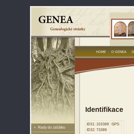
HOME
O GENEA
O
Identifikace
ID31: 103389
GPS:
Rady do začátku
ID32: 73389